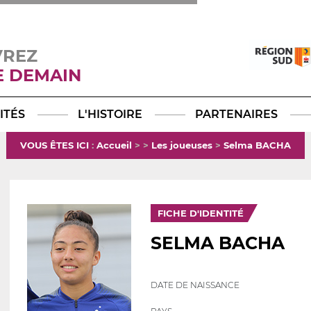
VREZ
E DEMAIN
Facebook
YouTube
Instagram
TikTok
LinkedIn
X
ITÉS
L'HISTOIRE
PARTENAIRES
VOUS ÊTES ICI
:
Accueil
>
>
Les joueuses
>
Selma BACHA
FICHE D'IDENTITÉ
SELMA BACHA
DATE DE NAISSANCE