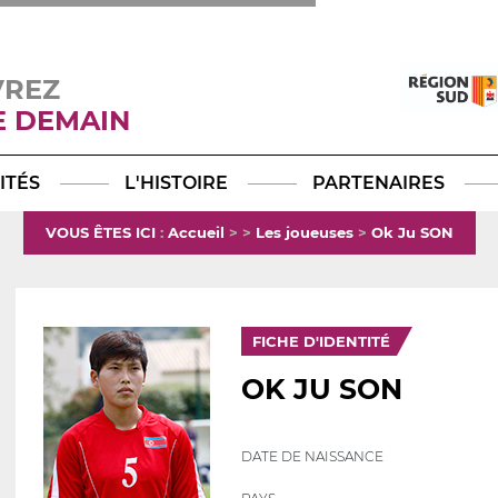
VREZ
E DEMAIN
Facebook
YouTube
Instagram
TikTok
LinkedIn
X
ITÉS
L'HISTOIRE
PARTENAIRES
VOUS ÊTES ICI
:
Accueil
>
>
Les joueuses
>
Ok Ju SON
FICHE D'IDENTITÉ
OK JU SON
DATE DE NAISSANCE