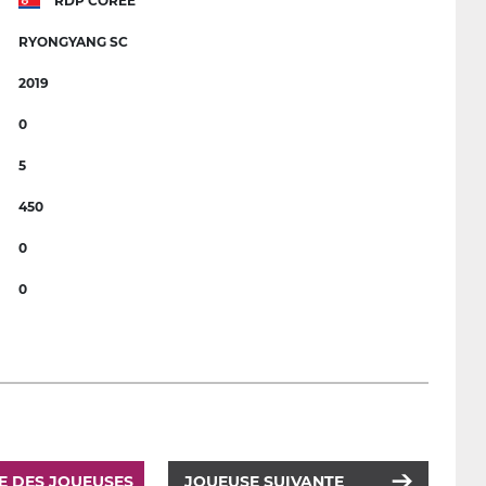
RDP CORÉE
RYONGYANG SC
2019
0
5
450
0
0
TE DES JOUEUSES
JOUEUSE SUIVANTE