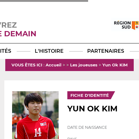
VREZ
E DEMAIN
Facebook
YouTube
Instagram
TikTok
LinkedIn
X
ITÉS
L'HISTOIRE
PARTENAIRES
VOUS ÊTES ICI
:
Accueil
>
>
Les joueuses
>
Yun Ok KIM
FICHE D'IDENTITÉ
YUN OK KIM
DATE DE NAISSANCE