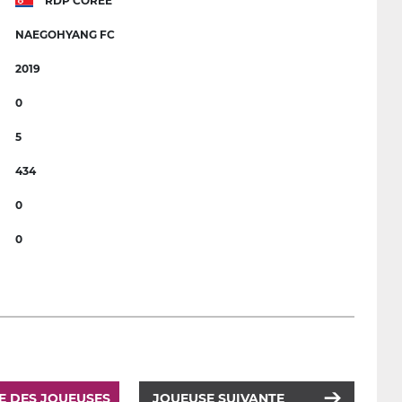
RDP CORÉE
NAEGOHYANG FC
2019
0
5
434
0
0
TE DES JOUEUSES
JOUEUSE SUIVANTE