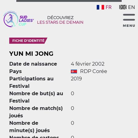
FR
EN
DÉCOUVREZ
LES STARS DE DEMAIN
FICHE D'IDENTITÉ
YUN MI JONG
Date de naissance
4 février 2002
Pays
RDP Corée
Participations au
2019
Festival
Nombre de but(s) au
0
Festival
Nombre de match(s)
0
joués
Nombre de
0
minute(s) joués
Nombre de cartons
0