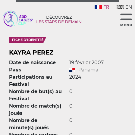
FR
EN
DÉCOUVREZ
LES STARS DE DEMAIN
FICHE D'IDENTITÉ
KAYRA PEREZ
Date de naissance
19 février 2007
Pays
Panama
Participations au
2024
Festival
Nombre de but(s) au
0
Festival
Nombre de match(s)
0
joués
Nombre de
0
minute(s) joués
Nombre de cartons
0