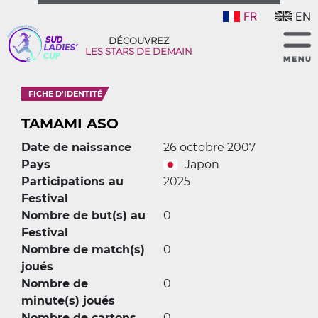
FR
EN
DÉCOUVREZ
LES STARS DE DEMAIN
FICHE D'IDENTITÉ
TAMAMI ASO
Date de naissance
26 octobre 2007
Pays
Japon
Participations au
2025
Festival
Nombre de but(s) au
0
Festival
Nombre de match(s)
0
joués
Nombre de
0
minute(s) joués
Nombre de cartons
0