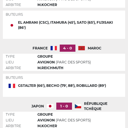
ARBITRE
M.KOCHER
BUTEURS
EL AMRANI (CSC), ITAMURA (45'), SATO (65'), FUJISAKI
(86')
4 - 0
FRANCE
MAROC
TYPE
GROUPE
LIEU
AVIGNON
(PARC DES SPORTS)
ARBITRE
M.REICHMUTH
BUTEURS
GSTALTER (66'), BECHO (79', 88'), ROBILLARD (89')
RÉPUBLIQUE
1 - 0
JAPON
TCHÈQUE
TYPE
GROUPE
LIEU
AVIGNON
(PARC DES SPORTS)
ARBITRE
M.KOCHER