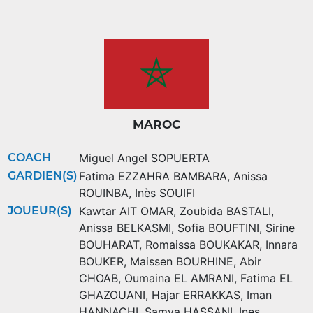
MAROC
COACH
Miguel Angel SOPUERTA
GARDIEN(S)
Fatima EZZAHRA BAMBARA
,
Anissa
ROUINBA
,
Inès SOUIFI
JOUEUR(S)
Kawtar AIT OMAR
,
Zoubida BASTALI
,
Anissa BELKASMI
,
Sofia BOUFTINI
,
Sirine
BOUHARAT
,
Romaissa BOUKAKAR
,
Innara
BOUKER
,
Maissen BOURHINE
,
Abir
CHOAB
,
Oumaina EL AMRANI
,
Fatima EL
GHAZOUANI
,
Hajar ERRAKKAS
,
Iman
HANNACHI
,
Samya HASSANI
,
Ines