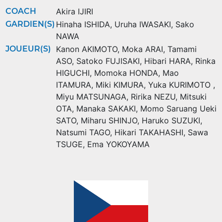
COACH
Akira IJIRI
GARDIEN(S)
Hinaha ISHIDA
,
Uruha IWASAKI
,
Sako
NAWA
JOUEUR(S)
Kanon AKIMOTO
,
Moka ARAI
,
Tamami
ASO
,
Satoko FUJISAKI
,
Hibari HARA
,
Rinka
HIGUCHI
,
Momoka HONDA
,
Mao
ITAMURA
,
Miki KIMURA
,
Yuka KURIMOTO
,
Miyu MATSUNAGA
,
Ririka NEZU
,
Mitsuki
OTA
,
Manaka SAKAKI
,
Momo Saruang Ueki
SATO
,
Miharu SHINJO
,
Haruko SUZUKI
,
Natsumi TAGO
,
Hikari TAKAHASHI
,
Sawa
TSUGE
,
Ema YOKOYAMA