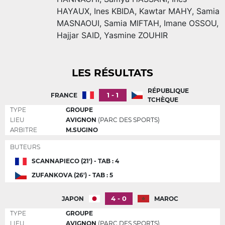
HAYAUX
,
Ines KBIDA
,
Kawtar MAHY
,
Samia
MASNAOUI
,
Samia MIFTAH
,
Imane OSSOU
,
Hajjar SAID
,
Yasmine ZOUHIR
LES RÉSULTATS
RÉPUBLIQUE
1 - 1
FRANCE
TCHÈQUE
TYPE
GROUPE
LIEU
AVIGNON
(PARC DES SPORTS)
ARBITRE
M.SUGINO
BUTEURS
SCANNAPIECO (21') - TAB : 4
ZUFANKOVA (26') - TAB : 5
4 - 0
JAPON
MAROC
TYPE
GROUPE
LIEU
AVIGNON
(PARC DES SPORTS)