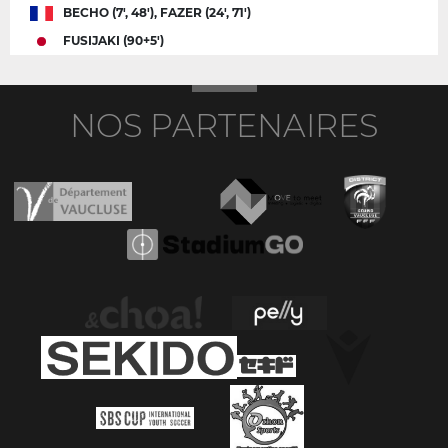
BECHO (7', 48'), FAZER (24', 71')
FUSIJAKI (90+5')
NOS PARTENAIRES