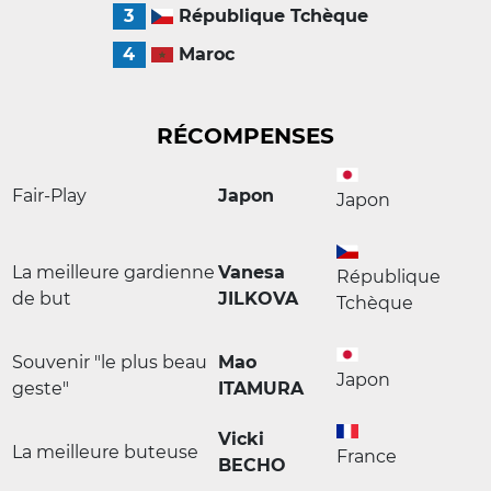
3
République Tchèque
4
Maroc
RÉCOMPENSES
Fair-Play
Japon
Japon
La meilleure gardienne
Vanesa
République
de but
JILKOVA
Tchèque
Souvenir "le plus beau
Mao
Japon
geste"
ITAMURA
Vicki
La meilleure buteuse
France
BECHO