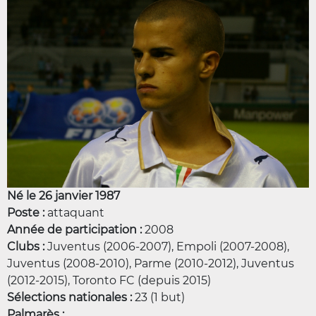
Né le 26 janvier 1987
Poste :
attaquant
Année de participation :
2008
Clubs :
Juventus (2006-2007), Empoli (2007-2008),
Juventus (2008-2010), Parme (2010-2012), Juventus
(2012-2015), Toronto FC (depuis 2015)
Sélections nationales :
23 (1 but)
Palmarès :