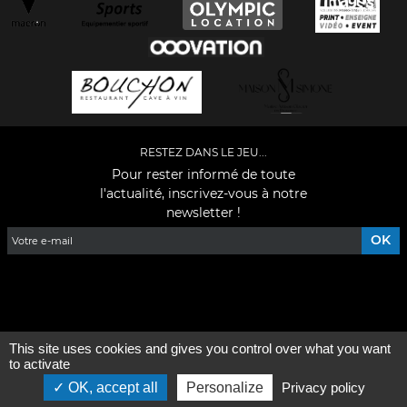
RESTEZ DANS LE JEU...
Pour rester informé de toute
l'actualité, inscrivez-vous à notre
newsletter !
Facebook
YouTube
Instagram
TikTok
LinkedIn
X
This site uses cookies and gives you control over what you want
Mentions légales
-
Qui sommes-nous ?
to activate
OK, accept all
Personalize
Privacy policy
©2026 - Tous droits réservés - Conception :
e
partenair
e