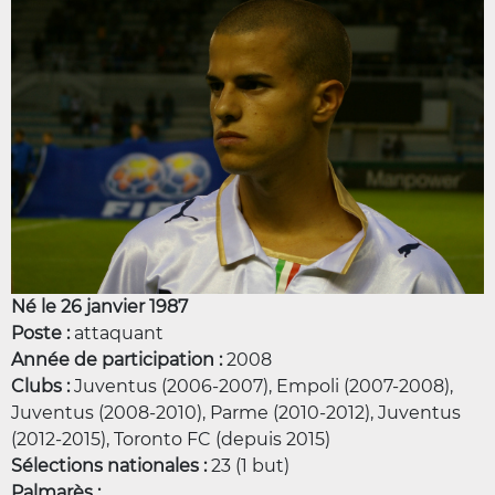
Né le 26 janvier 1987
Poste :
attaquant
Année de participation :
2008
Clubs :
Juventus (2006-2007), Empoli (2007-2008),
Juventus (2008-2010), Parme (2010-2012), Juventus
(2012-2015), Toronto FC (depuis 2015)
Sélections nationales :
23 (1 but)
Palmarès :