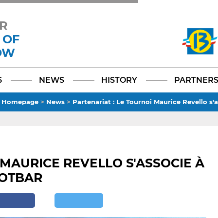
R
 OF
OW
Facebook
YouTube
Instagram
TikTok
LinkedIn
X
6
NEWS
HISTORY
PARTNER
:
Homepage
>
News
>
Partenariat : Le Tournoi Maurice Revello s'
 MAURICE REVELLO S'ASSOCIE À
OTBAR