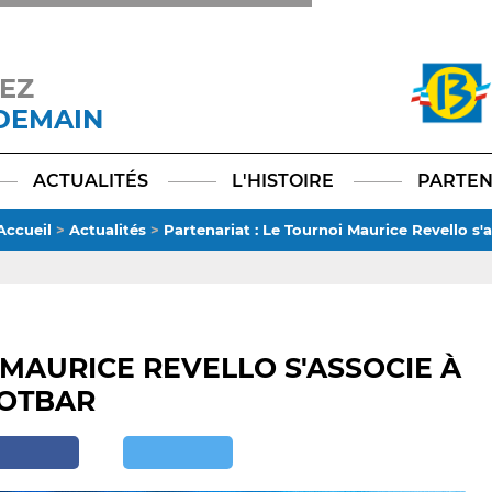
EZ
 DEMAIN
Facebook
YouTube
Instagram
TikTok
LinkedIn
X
ACTUALITÉS
L'HISTOIRE
PARTEN
Accueil
>
Actualités
>
Partenariat : Le Tournoi Maurice Revello s'
 MAURICE REVELLO S'ASSOCIE À
OTBAR