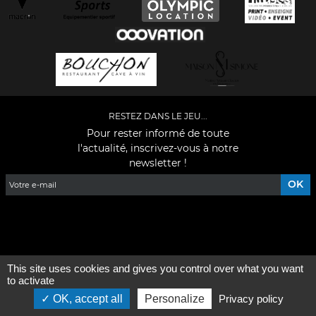
RESTEZ DANS LE JEU...
Pour rester informé de toute
l'actualité, inscrivez-vous à notre
newsletter !
Facebook
YouTube
Instagram
TikTok
LinkedIn
X
This site uses cookies and gives you control over what you want
Mentions légales
-
Qui sommes-nous ?
to activate
OK, accept all
Personalize
Privacy policy
©2026 - Tous droits réservés - Conception :
e
partenair
e