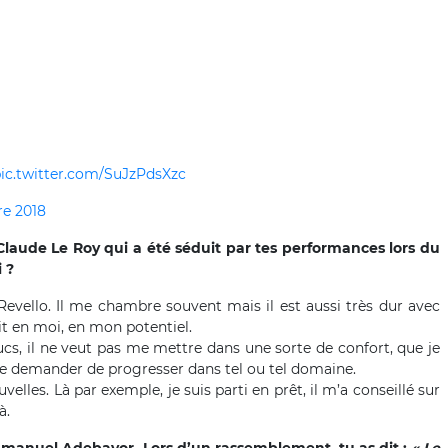
ic.twitter.com/SuJzPdsXzc
re 2018
 Claude Le Roy qui a été séduit par tes performances lors du
 ?
Revello. Il me chambre souvent mais il est aussi très dur avec
it en moi, en mon potentiel.
rucs, il ne veut pas me mettre dans une sorte de confort, que je
 me demander de progresser dans tel ou tel domaine.
es. Là par exemple, je suis parti en prêt, il m’a conseillé sur
à.