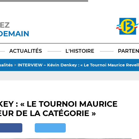
EZ
 DEMAIN
Facebook
YouTube
Instagram
TikTok
LinkedIn
X
ACTUALITÉS
L'HISTOIRE
PARTEN
alités
>
INTERVIEW – Kévin Denkey : « Le Tournoi Maurice Revello,
EY : « LE TOURNOI MAURICE
EUR DE LA CATÉGORIE »