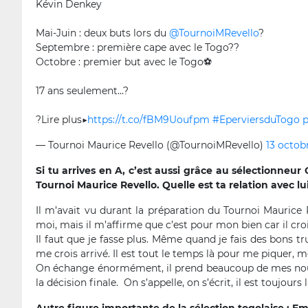
Kévin Denkey
Mai-Juin : deux buts lors du
@TournoiMRevello
?
Septembre : première cape avec le Togo??
Octobre : premier but avec le Togo⚽️
17 ans seulement...?
?Lire plus▶️
https://t.co/fBM9Uoufpm
#EperviersduTogo
p
— Tournoi Maurice Revello (@TournoiMRevello)
13 octob
Si tu arrives en A, c’est aussi grâce au sélectionneur
Tournoi Maurice Revello. Quelle est ta relation avec lui
Il m’avait vu durant la préparation du Tournoi Maurice 
moi, mais il m’affirme que c’est pour mon bien car il cro
Il faut que je fasse plus. Même quand je fais des bons t
me crois arrivé. Il est tout le temps là pour me piquer,
On échange énormément, il prend beaucoup de mes nouvell
la décision finale. On s’appelle, on s’écrit, il est toujours l