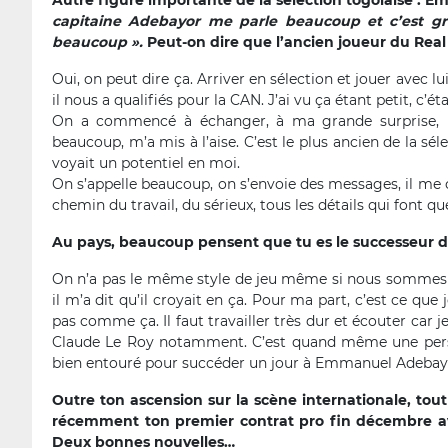
Autre figure importante de la sélection togolaise : 
capitaine Adebayor me parle beaucoup et c’est grâc
beaucoup ».
Peut-on dire que l’ancien joueur du Real M
Oui, on peut dire ça. Arriver en sélection et jouer avec lui,
il nous a qualifiés pour la CAN. J’ai vu ça étant petit, c’ét
On a commencé à échanger, à ma grande surprise, il 
beaucoup, m’a mis à l’aise. C’est le plus ancien de la séle
voyait un potentiel en moi.
On s’appelle beaucoup, on s’envoie des messages, il me c
chemin du travail, du sérieux, tous les détails qui font q
Au pays, beaucoup pensent que tu es le successeur d
On n’a pas le même style de jeu même si nous sommes t
il m’a dit qu’il croyait en ça. Pour ma part, c’est ce q
pas comme ça. Il faut travailler très dur et écouter car 
Claude Le Roy notamment. C’est quand même une personn
bien entouré pour succéder un jour à Emmanuel Adebay
Outre ton ascension sur la scène internationale, tout 
récemment ton premier contrat pro fin décembre ave
Deux bonnes nouvelles…