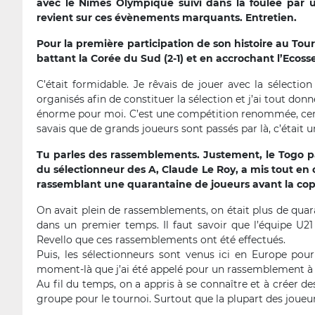
avec le Nîmes Olympique suivi dans la foulée par u
revient sur ces évènements marquants. Entretien.
Pour la première participation de son histoire au Tou
battant la Corée du Sud (2-1) et en accrochant l’Ecosse
C’était formidable. Je rêvais de jouer avec la sélect
organisés afin de constituer la sélection et j’ai tout don
énorme pour moi. C’est une compétition renommée, certa
savais que de grands joueurs sont passés par là, c’était 
Tu parles des rassemblements. Justement, le Togo par
du sélectionneur des A, Claude Le Roy, a mis tout en 
rassemblant une quarantaine de joueurs avant la cop
On avait plein de rassemblements, on était plus de qua
dans un premier temps. Il faut savoir que l’équipe U21 
Revello que ces rassemblements ont été effectués.
Puis, les sélectionneurs sont venus ici en Europe pour
moment-là que j’ai été appelé pour un rassemblement à 
Au fil du temps, on a appris à se connaître et à créer d
groupe pour le tournoi. Surtout que la plupart des joueur