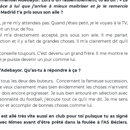
Emmanuel Adebayor. Lors d’un rassemblement, tu as dit :
« Le
e à lui que j’arrive à mieux maîtriser et je le remercie
adrid t’a pris sous son aile ?
 je ne m’y attendais pas. Quand j’étais petit, je le voyais à la TV,
ait un truc de fou.
m’a directement accepté, pris sous son aile. Il me parlait
ction et il y a fait de grandes choses. Il m’a clairement dit qu’il
onseille toujours. C’est devenu un grand frère. Il me montre le
ue je puisse devenir un jour comme lui.
’Adebayor. Qu’as-tu à répondre à ça ?
ous les deux des buteurs. Concernant la fameuse succession,
ue je veux clairement mais bien évidemment les choses n’arrivent
je dois encore progresser. Je suis bien entouré en sélection avec
alité du football, j’écoute tout ce qu’il me dit. Je me sens
or et accomplir de bonnes choses comme lui.
est allé très vite aussi en club pour toi puisque tu as signé
c Nîmes avant d’être prêté dans la foulée à l’AS Béziers.