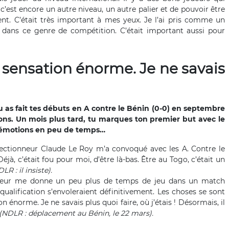
c’est encore un autre niveau, un autre palier et de pouvoir être
ment. C’était très important à mes yeux. Je l’ai pris comme un
dans ce genre de compétition. C’était important aussi pour
 sensation énorme. Je ne savais
tu as fait tes débuts en A contre le Bénin (0-0) en septembre
ions. Un mois plus tard, tu marques ton premier but avec le
es émotions en peu de temps…
 sélectionneur Claude Le Roy m’a convoqué avec les A. Contre le
à, c’était fou pour moi, d’être là-bas. Être au Togo, c’était un
LR : il insiste).
onneur me donne un peu plus de temps de jeu dans un match
ualification s’envoleraient définitivement. Les choses se sont
on énorme. Je ne savais plus quoi faire, où j’étais ! Désormais, il
(NDLR : déplacement au Bénin, le 22 mars).