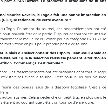
n prêt à l’AS Béziers. Le prometteur attaquant de 18 ans
rnoi Maurice Revello, le Togo a fait une bonne impression en
 (1-1). Que retiens-tu de cette aventure ?
ion du Togo. En amont du tournoi, des rassemblements ont été
né pour pouvoir être de la partie. Disputer ce tournoi est un truc
inement la meilleure qui existe pour la catégorie U20-U21. Je
une motivation en plus pour prendre part à ce tournoi.
 le biais du sélectionneur des Espoirs, Jean-Paul Abalo et
œuvre pour que la sélection réussisse pendant le tournoi en
étition. Comment ça s’est déroulé ?
rante. Des rassemblements ont été organisés dans tout le Togo
n’existait pas avant le tournoi. C’est pour le Tournoi Maurice
 réunir des joueurs issus de la diaspora togolaise. C’est à ce
Paris.
es automatismes. Cela a déclenché un petit truc en plus dans le
s étaient au courant que c’était un tournoi d’envergure.