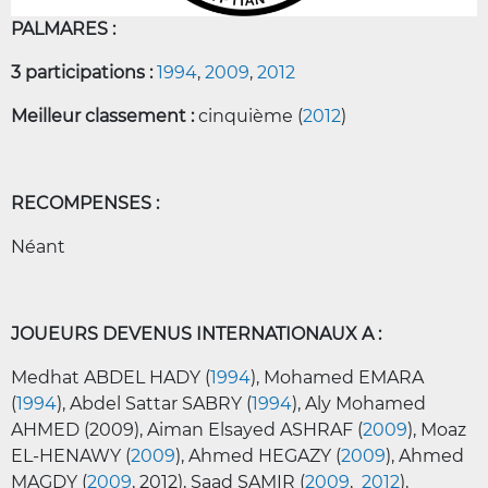
PALMARES :
3 participations :
1994
,
2009
,
2012
Meilleur classement :
cinquième (
2012
)
RECOMPENSES :
Néant
JOUEURS DEVENUS INTERNATIONAUX A :
Medhat ABDEL HADY (
1994
), Mohamed EMARA
(
1994
), Abdel Sattar SABRY (
1994
),
Aly Mohamed
AHMED (2009), Aiman Elsayed ASHRAF (
2009
), Moaz
EL-HENAWY (
2009
), Ahmed HEGAZY (
2009
), Ahmed
MAGDY (
2009
, 2012), Saad SAMIR (
2009
,
2012
),