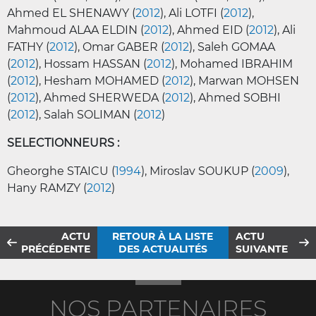
Ahmed EL SHENAWY (
2012
), Ali LOTFI (
2012
),
Mahmoud ALAA ELDIN (
2012
), Ahmed EID (
2012
), Ali
FATHY (
2012
), Omar GABER (
2012
), Saleh GOMAA
(
2012
), Hossam HASSAN (
2012
), Mohamed IBRAHIM
(
2012
), Hesham MOHAMED (
2012
), Marwan MOHSEN
(
2012
), Ahmed SHERWEDA (
2012
), Ahmed SOBHI
(
2012
), Salah SOLIMAN (
2012
)
SELECTIONNEURS :
Gheorghe STAICU (
1994
), Miroslav SOUKUP (
2009
),
Hany RAMZY (
2012
)
ACTU
RETOUR À LA LISTE
ACTU
PRÉCÉDENTE
DES ACTUALITÉS
SUIVANTE
NOS PARTENAIRES