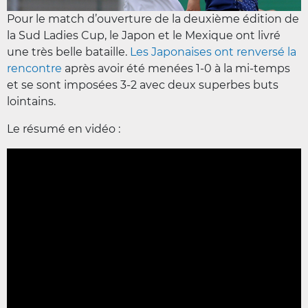
Pour le match d’ouverture de la deuxième édition de
la Sud Ladies Cup, le Japon et le Mexique ont livré
une très belle bataille.
Les Japonaises ont renversé la
rencontre
après avoir été menées 1-0 à la mi-temps
et se sont imposées 3-2 avec deux superbes buts
lointains.
Le résumé en vidéo :