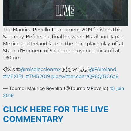
The Maurice Revello Tournament 2019 finishes this
Saturday. Before the final between Brazil and Japan,
Mexico and Ireland face in the third place play-off at
Stade d'Honneur of Salon-de-Provence. Kick-off at
1:30 pm.
📋XIs ⚽️
@miseleccionmx
🇲🇽 vs 🇮🇪
@FAIreland
#MEXIRL
#TMR2019
pic.twitter.com/Q96QIRC6a6
— Tournoi Maurice Revello (@TournoiMRevello)
15 juin
2019
CLICK HERE FOR THE LIVE
COMMENTARY