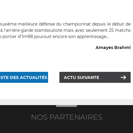
a deuxième meilleure défense du championnat depuis le début de
é à l’arrière-garde stambouliote mais avec seulement 25 matchs
ne portier d’1m98 poursuit encore son apprentissage…
Amayes Brahmi
ISTE DES ACTUALITÉS
ACTU SUIVANTE
NOS PARTENAIRES