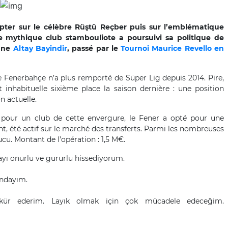
er sur le célèbre Rüştü Reçber puis sur l’emblématique
e mythique club stambouliote a poursuivi sa politique de
eune
Altay Bayindir
, passé par le
Tournoi Maurice Revello en
le Fenerbahçe n’a plus remporté de Süper Lig depuis 2014. Pire,
nhabituelle sixième place la saison dernière : une position
 actuelle.
 pour un club de cette envergure, le Fener a opté pour une
ent, été actif sur le marché des transferts. Parmi les nombreuses
cu. Montant de l’opération : 1,5 M€.
ayı onurlu ve gururlu hissediyorum.
ndayım.
şekkür ederim. Layık olmak için çok mücadele edeceğim.