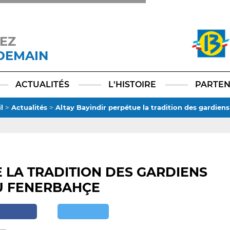
EZ
 DEMAIN
Facebook
YouTube
Instagram
TikTok
LinkedIn
X
ACTUALITÉS
L'HISTOIRE
PARTEN
l
>
Actualités
>
Altay Bayindir perpétue la tradition des gardien
 LA TRADITION DES GARDIENS
U FENERBAHÇE