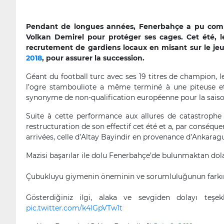
Pendant de longues années, Fenerbahçe a pu compt
Volkan Demirel pour protéger ses cages. Cet été, l
recrutement de gardiens locaux en misant sur le j
2018
, pour assurer la succession.
Géant du football turc avec ses 19 titres de champion, 
l’ogre stambouliote a même terminé à une piteuse et i
synonyme de non-qualification européenne pour la saison
Suite à cette performance aux allures de catastrophe
restructuration de son effectif cet été et a, par conséqu
arrivées, celle d’Altay Bayindir en provenance d’Ankaragu
Mazisi başarılar ile dolu Fenerbahçe’de bulunmaktan dol
Çubukluyu giymenin öneminin ve sorumluluğunun farkı
Gösterdiğiniz ilgi, alaka ve sevgiden dolayı te
pic.twitter.com/k4lGpVTw1t