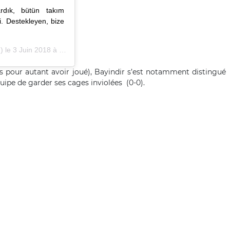
ardık, bütün takım
. Destekleyen, bize
) le
3 Juin 2018 à 1 :07 PDT
ns pour autant avoir joué), Bayindir s’est notamment distingué
ipe de garder ses cages inviolées (0-0).