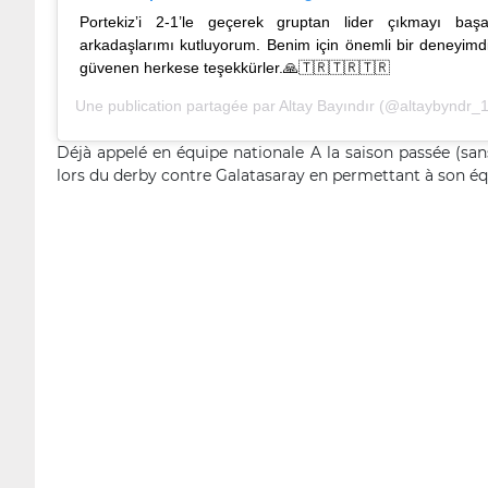
Portekiz’i 2-1’le geçerek gruptan lider çıkmayı baş
arkadaşlarımı kutluyorum. Benim için önemli bir deneyimdi
güvenen herkese teşekkürler.🙏🇹🇷🇹🇷🇹🇷
Une publication partagée par
Altay Bayındır
(@altaybyndr_1
Déjà appelé en équipe nationale A la saison passée (sa
lors du derby contre Galatasaray en permettant à son équ