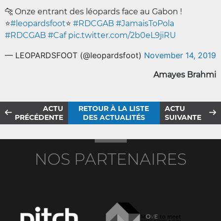
🐆 Onze entrant des léopards face au Gabon !
⭐️
#leopardsfoot
⭐
#RDCGAB
#JamaisToPola
#RDCGAB
#Caf
pic.twitter.com/2b0eL9jiRU
— LEOPARDSFOOT (@leopardsfoot)
November 14, 2019
Amayes Brahmi
ACTU
RETOUR À LA LISTE
ACTU
PRÉCÉDENTE
DES ACTUALITÉS
SUIVANTE
NOS PARTENAIRES