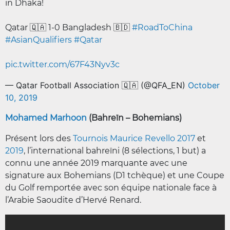
in Dhaka!
Qatar 🇶🇦 1-0 Bangladesh 🇧🇩
#RoadToChina
#AsianQualifiers
#Qatar
pic.twitter.com/67F43Nyv3c
— Qatar Football Association 🇶🇦 (@QFA_EN)
October
10, 2019
Mohamed Marhoon
(Bahreïn – Bohemians)
Présent lors des
Tournois Maurice Revello 2017
et
2019
, l’international bahreïni (8 sélections, 1 but) a
connu une année 2019 marquante avec une
signature aux Bohemians (D1 tchèque) et une Coupe
du Golf remportée avec son équipe nationale face à
l’Arabie Saoudite d’Hervé Renard.