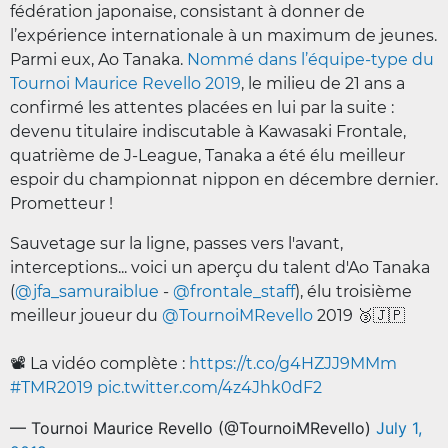
fédération japonaise, consistant à donner de
l’expérience internationale à un maximum de jeunes.
Parmi eux, Ao Tanaka.
Nommé dans l’équipe-type du
Tournoi Maurice Revello 2019
, le milieu de 21 ans a
confirmé les attentes placées en lui par la suite :
devenu titulaire indiscutable à Kawasaki Frontale,
quatrième de J-League, Tanaka a été élu meilleur
espoir du championnat nippon en décembre dernier.
Prometteur !
Sauvetage sur la ligne, passes vers l'avant,
interceptions... voici un aperçu du talent d'Ao Tanaka
(
@jfa_samuraiblue
-
@frontale_staff
), élu troisième
meilleur joueur du
@TournoiMRevello
2019 🥉🇯🇵
📽 La vidéo complète :
https://t.co/g4HZJJ9MMm
#TMR2019
pic.twitter.com/4z4Jhk0dF2
— Tournoi Maurice Revello (@TournoiMRevello)
July 1,