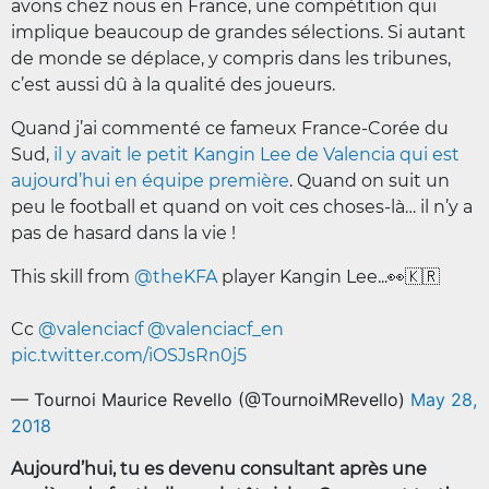
avons chez nous en France, une compétition qui
implique beaucoup de grandes sélections. Si autant
de monde se déplace, y compris dans les tribunes,
c’est aussi dû à la qualité des joueurs.
Quand j’ai commenté ce fameux France-Corée du
Sud,
il y avait le petit Kangin Lee de Valencia qui est
aujourd’hui en équipe première
. Quand on suit un
peu le football et quand on voit ces choses-là… il n’y a
pas de hasard dans la vie !
This skill from
@theKFA
player Kangin Lee...👀🇰🇷
Cc
@valenciacf
@valenciacf_en
pic.twitter.com/iOSJsRn0j5
— Tournoi Maurice Revello (@TournoiMRevello)
May 28,
2018
Aujourd’hui, tu es devenu consultant après une