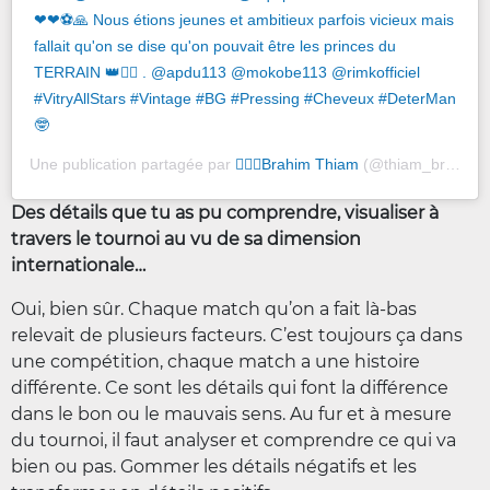
❤❤⚽️🙏 Nous étions jeunes et ambitieux parfois vicieux mais
fallait qu'on se dise qu'on pouvait être les princes du
TERRAIN 👑🙋‍♂️ . @apdu113 @mokobe113 @rimkofficiel
#VitryAllStars #Vintage #BG #Pressing #Cheveux #DeterMan
🤓
Une publication partagée par
🙋🏿‍♂️Brahim Thiam
(@thiam_brahim) le
Des détails que tu as pu comprendre, visualiser à
travers le tournoi au vu de sa dimension
internationale…
Oui, bien sûr. Chaque match qu’on a fait là-bas
relevait de plusieurs facteurs. C’est toujours ça dans
une compétition, chaque match a une histoire
différente. Ce sont les détails qui font la différence
dans le bon ou le mauvais sens. Au fur et à mesure
du tournoi, il faut analyser et comprendre ce qui va
bien ou pas. Gommer les détails négatifs et les