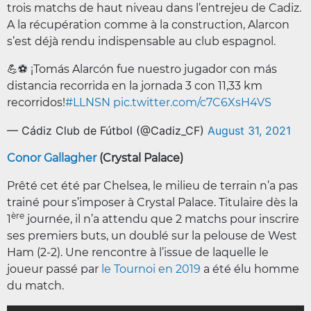
trois matchs de haut niveau dans l’entrejeu de Cadiz.
A la récupération comme à la construction, Alarcon
s’est déjà rendu indispensable au club espagnol.
💪⚽️ ¡Tomás Alarcón fue nuestro jugador con más
distancia recorrida en la jornada 3 con 11,33 km
recorridos!
#LLNSN
pic.twitter.com/c7C6XsH4VS
— Cádiz Club de Fútbol (@Cadiz_CF)
August 31, 2021
Conor Gallagher
(Crystal Palace)
Prêté cet été par Chelsea, le milieu de terrain n’a pas
trainé pour s’imposer à Crystal Palace. Titulaire dès la
ère
1
journée, il n’a attendu que 2 matchs pour inscrire
ses premiers buts, un doublé sur la pelouse de West
Ham (2-2). Une rencontre à l’issue de laquelle le
joueur passé par
le Tournoi en 2019
a été élu homme
du match.