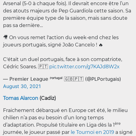
Arsenal (5-0 à chaque fois). Il devrait encore être l’un
des atouts majeurs de Pep Guardiola cette saison. Sa
première équipe type de la saison, mais sans doute
pas sa dernière…
🎥 On vous remet l'action du week-end chez les
joueurs portugais, signé João Cancelo ! 🔥
C'était un duel portugais, face à son compatriote,
Cédric Soares. 🇵🇹
pic.twitter.com/g7KAJd8W2x
— 𝖯𝗋𝖾𝗆𝗂𝖾𝗋 𝖫𝖾𝖺𝗀𝗎𝖾 ᴾᵒʳᵗᵘᵍᵃˡ 🇬🇧🇵🇹 (@PLPortugais)
August 30, 2021
Tomas Alarcon
(Cadiz)
Fraichement débarqué en Europe cet été, le milieu
chilien n’a pas eu besoin d’un long temps
ère
d’adaptation. Propulsé titulaire en Liga dès la 1
journée, le joueur passé par
le Tournoi en 2019
a signé