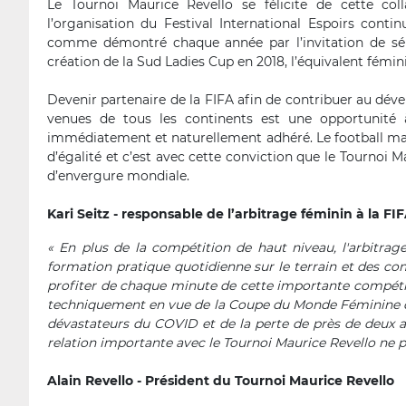
Le Tournoi Maurice Revello se félicite de cette col
l’organisation du Festival International Espoirs contin
comme démontré chaque année par l’invitation de sél
création de la Sud Ladies Cup en 2018, l’équivalent fémin
Devenir partenaire de la FIFA afin de contribuer au dé
venues de tous les continents est une opportunité à 
immédiatement et naturellement adhéré. Le football mas
d’égalité et c’est avec cette conviction que le Tournoi 
d’envergure mondiale.
Kari Seitz - responsable de l’arbitrage féminin à la FI
« En plus de la compétition de haut niveau, l'arbitrag
formation pratique quotidienne sur le terrain et des c
profiter de chaque minute de cette importante compéti
techniquement en vue de la Coupe du Monde Féminine de 
dévastateurs du COVID et de la perte de près de deux a
relation importante avec le Tournoi Maurice Revello ne 
Alain Revello - Président du Tournoi Maurice Revello