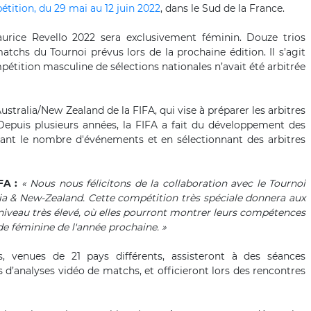
étition, du 29 mai au 12 juin 2022
, dans le Sud de la France.
aurice Revello 2022 sera exclusivement féminin. Douze trios
atchs du Tournoi prévus lors de la prochaine édition. Il s’agit
étition masculine de sélections nationales n’avait été arbitrée
Australia/New Zealand de la FIFA, qui vise à préparer les arbitres
epuis plusieurs années, la FIFA a fait du développement des
iant le nombre d'événements et en sélectionnant des arbitres
FA :
« Nous nous félicitons de la collaboration avec le Tournoi
lia & New-Zealand. Cette compétition très spéciale donnera aux
n niveau très élevé, où elles pourront montrer leurs compétences
e féminine de l'année prochaine. »
s, venues de 21 pays différents, assisteront à des séances
 d’analyses vidéo de matchs, et officieront lors des rencontres