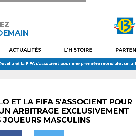
EZ
 DEMAIN
Facebook
YouTube
Instagram
TikTok
LinkedIn
X
ACTUALITÉS
L'HISTOIRE
PARTEN
Revello et la FIFA s'associent pour une première mondiale : un a
O ET LA FIFA S'ASSOCIENT POUR
 UN ARBITRAGE EXCLUSIVEMENT
S JOUEURS MASCULINS