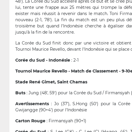
48'). La Corée du Sud accélère après ce but et se crée plu
lui, tente une frappe aux 25 mètres qui trompe la défe
exister mais réussit à revenir dans le match. Toni Firm
nouveau (2-1, 78'). La fin du match est un peu plus d
troisième but quand l'Indonésie cherche à égaliser da
jusqu'à la fin de la rencontre.
La Corée du Sud finit donc par une victoire et obtien
Tournoi Maurice Revello, devant l'Indonésie qui se place
Corée du Sud - Indonésie
: 2-1
Tournoi Maurice Revello - Match de Classement - 9-10
Stade René Gimet, Saint Chamas
Buts
: Jung (48', 59') pour la Corée du Sud / Firmansyah (
Avertissements
: Jo (37'), S.Hong (50') pour la Corée 
Gwijangge (90+4') pour l'Indonésie
Carton Rouge
: Firmansyah (90+1)
Corée du Sud
: S. Lee (GK) - C. Lee (C) (Hwang, 46'), 