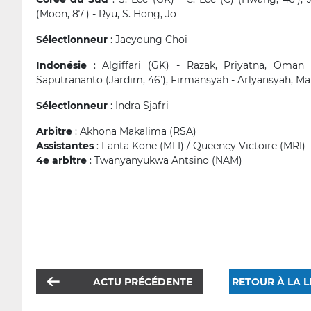
(Moon, 87') - Ryu, S. Hong, Jo
Sélectionneur
: Jaeyoung Choi
Indonésie
: Algiffari (GK) - Razak, Priyatna, Oman 
Saputrananto (Jardim, 46'), Firmansyah - Arlyansyah, Mau
Sélectionneur
: Indra Sjafri
Arbitre
: Akhona Makalima (RSA)
Assistantes
: Fanta Kone (MLI) / Queency Victoire (MRI)
4e arbitre
: Twanyanyukwa Antsino (NAM)
ACTU PRÉCÉDENTE
RETOUR À LA L