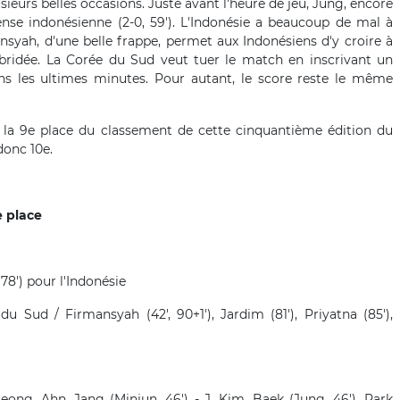
sieurs belles occasions. Juste avant l'heure de jeu, Jung, encore
nse indonésienne (2-0, 59'). L'Indonésie a beaucoup de mal à
ansyah, d'une belle frappe, permet aux Indonésiens d'y croire à
ébridée. La Corée du Sud veut tuer le match en inscrivant un
ns les ultimes minutes. Pour autant, le score reste le même
t la 9e place du classement de cette cinquantième édition du
 donc 10e.
e place
78') pour l'Indonésie
du Sud / Firmansyah (42', 90+1'), Jardim (81'), Priyatna (85'),
Jeong, Ahn, Jang (Minjun, 46') - J. Kim, Baek (Jung, 46'), Park