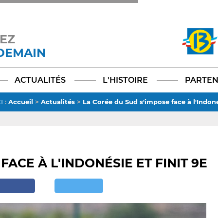
EZ
 DEMAIN
Facebook
YouTube
Instagram
TikTok
LinkedIn
X
ACTUALITÉS
L'HISTOIRE
PARTEN
I
:
Accueil
>
Actualités
>
La Corée du Sud s'impose face à l'Indonés
ACE À L'INDONÉSIE ET FINIT 9E