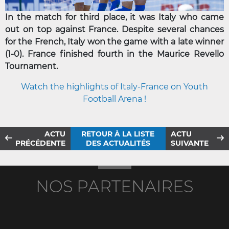
In the match for third place, it was Italy who came
out on top against France. Despite several chances
for the French, Italy won the game with a late winner
(1-0). France finished fourth in the Maurice Revello
Tournament.
Watch the highlights of Italy-France on Youth
Football Arena !
ACTU
RETOUR À LA LISTE
ACTU
PRÉCÉDENTE
DES ACTUALITÉS
SUIVANTE
NOS PARTENAIRES