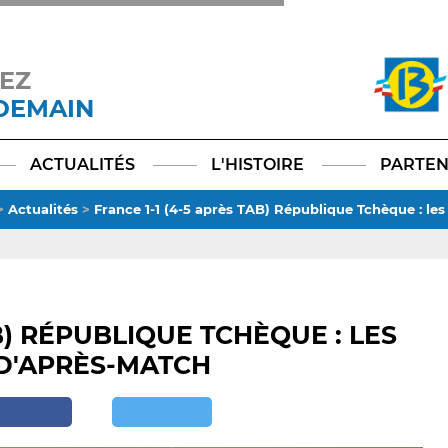
EZ
 DEMAIN
Facebook
YouTube
Instagram
TikTok
LinkedIn
X
ACTUALITÉS
L'HISTOIRE
PARTEN
>
Actualités
>
France 1-1 (4-5 après TAB) République Tchèque : le
B) RÉPUBLIQUE TCHÈQUE : LES
D'APRÈS-MATCH