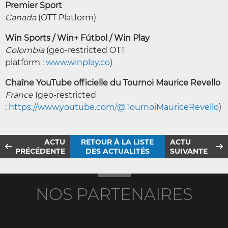
Premier Sport
Canada
(OTT Platform)
Win Sports / Win+ Fútbol / Win Play
Colombia
(geo-restricted OTT
platform :
www.winplay.co
)
Chaîne YouTube officielle du Tournoi Maurice Revello
France
(geo-restricted
:
https://www.youtube.com/@TournoiMauriceRevello
)
ACTU
RETOUR À LA LISTE
ACTU
PRÉCÉDENTE
DES ACTUALITÉS
SUIVANTE
NOS PARTENAIRES