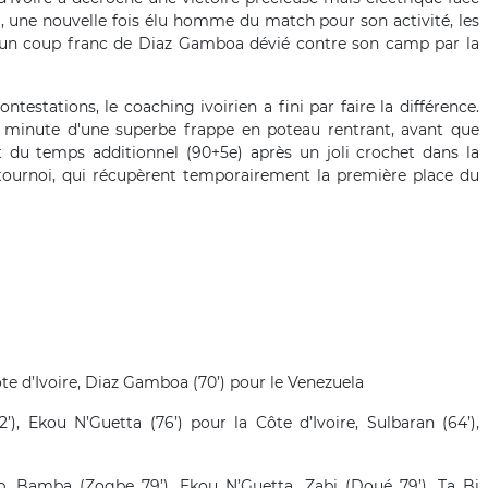
Bi, une nouvelle fois élu homme du match pour son activité, les
ur un coup franc de Diaz Gamboa dévié contre son camp par la
estations, le coaching ivoirien a fini par faire la différence.
 minute d'une superbe frappe en poteau rentrant, avant que
 du temps additionnel (90+5e) après un joli crochet dans la
 tournoi, qui récupèrent temporairement la première place du
te d’Ivoire,
Diaz Gamboa (70’) pour le Venezuela
’), Ekou N’Guetta (76’) pour la Côte d’Ivoire, Sulbaran (64’),
p, Bamba (Zogbe 79’), Ekou N’Guetta, Zabi (Doué 79’), Ta Bi