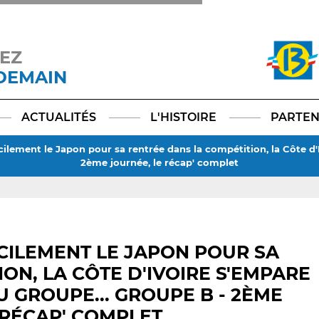
EZ
 DEMAIN
Facebook
YouTube
Instagram
TikTok
LinkedIn
X
ACTUALITÉS
L'HISTOIRE
PARTEN
acilement le Japon pour sa rentrée dans la compétition, la Côte d
2ème journée, le récap' complet
CILEMENT LE JAPON POUR SA
ON, LA CÔTE D'IVOIRE S'EMPARE
 GROUPE... GROUPE B - 2ÈME
 RÉCAP' COMPLET