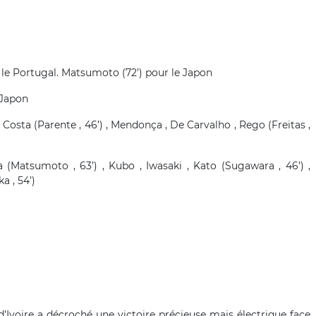
r le Portugal. Matsumoto (72’) pour le Japon
 Japon
, Costa (Parente , 46’) , Mendonça , De Carvalho , Rego (Freitas ,
 (Matsumoto , 63’) , Kubo , Iwasaki , Kato (Sugawara , 46’) ,
a , 54’)
’Ivoire a décroché une victoire précieuse mais électrique face