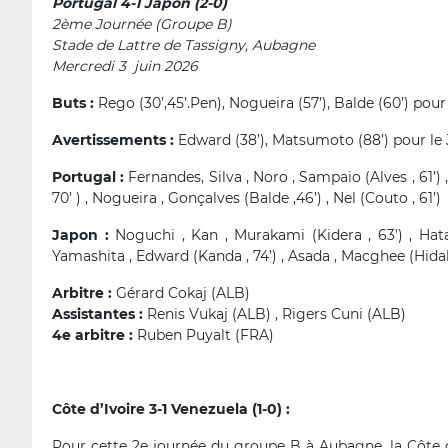
Portugal 4-1 Japon (2-0)
2ème Journée (Groupe B)
Stade de Lattre de Tassigny, Aubagne
Mercredi 3 juin 2026
Buts :
Rego (30’,45’.Pen), Nogueira (57’), Balde (60’) pou
Avertissements :
Edward (38’), Matsumoto (88’) pour le
Portugal :
Fernandes, Silva , Noro , Sampaio (Alves , 61’) 
70’ ) , Nogueira , Gonçalves (Balde ,46’) , Nel (Couto , 61’)
Japon :
Noguchi , Kan , Murakami (Kidera , 63’) , Hata
Yamashita , Edward (Kanda , 74’) , Asada , Macghee (Hidak
Arbitre :
Gérard Cokaj (ALB)
Assistantes :
Renis Vukaj (ALB) , Rigers Cuni (ALB)
4e arbitre :
Ruben Puyalt (FRA)
Côte d’Ivoire 3-1 Venezuela (1-0) :
Pour cette 2e journée du groupe B à Aubagne, la Côte d