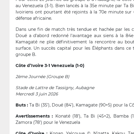
au Venezuela (3-1). Bien lancés à la 35e minute par Ta 
Ivoiriens ont pourtant été rejoints à la 70e minute s
défense africaine.
Dans une fin de match très tendue et hachée par les cont
Doué a d'abord redonné l'avantage aux siens à la 84e
Kamagaté ne plie définitivement la rencontre au bout
surface. Un succès capital pour les Éléphants dans ce
groupe B.
Côte d’Ivoire 3-1 Venezuela (1-0)
2ème Journée (Groupe B)
Stade de Lattre de Tassigny, Aubagne
Mercredi 3 juin 2026
Buts :
Ta Bi (35’), Doué (84’), Kamagate (90+5) pour la Cô
Avertissements :
Konaté (18’), Ta Bi (45+2),
Bamba (12
Zamora (78’) pour le Venezuela
Côte d’Ivoire :
Konan, Yalcouye ©, N’gatta, Kakou, Ta