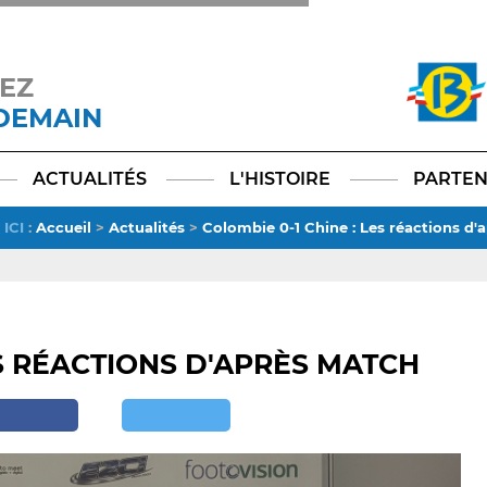
EZ
 DEMAIN
Facebook
YouTube
Instagram
TikTok
LinkedIn
X
ACTUALITÉS
L'HISTOIRE
PARTEN
ICI
:
Accueil
>
Actualités
>
Colombie 0-1 Chine : Les réactions d'
ES RÉACTIONS D'APRÈS MATCH