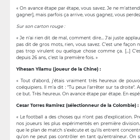
« On avance étape par étape, vous savez. Je ne m'atten
gagner], mais parfois ça arrive, vous gagnez, vous perde
Sur son carton rouge :
« Je n'ai rien dit de mal, comment dire... J'ai juste appl
pas dit de gros mots, rien, vous savez. C'est une façon n
pas trop virulent ou quelque chose comme ça. [...] C'e
depuis 26 ans, c'est la première fois. »
Yihesan Yilamu
(joueur de la Chine) :
« Tout d'abord, j'étais vraiment très heureux de pouvoi
coéquipiers. Il m'a dit : "Tu peux l'arrêter sur ta droite". 
ce but. Très heureux. On avance étape par étape. En espéra
Cesar Torres Ramirez (sélectionneur de la Colombie) :
« Le football a des choses qui n'ont pas d'explication. Pr
nos joueurs les plus expérimentés en première division.
que le plan de match s'exécute et qu'ils entrent concent
qu'on ne peut pas contrôler en tant qu'entraîneur. On s'e