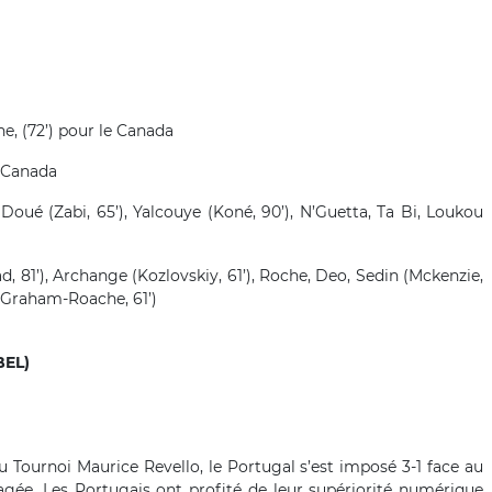
he, (72’) pour le Canada
e Canada
Doué (Zabi, 65’), Yalcouye (Koné, 90’), N’Guetta, Ta Bi, Loukou
, 81’), Archange (Kozlovskiy, 61’), Roche, Deo, Sedin (Mckenzie,
 (Graham-Roache, 61’)
BEL)
Tournoi Maurice Revello, le Portugal s’est imposé 3-1 face au
gée. Les Portugais ont profité de leur supériorité numérique