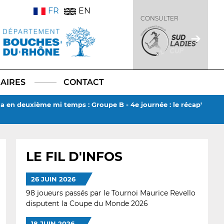
FR
EN
CONSULTER
AIRES
CONTACT
la en deuxième mi temps : Groupe B - 4e journée : le récap'
LE FIL D'INFOS
26 JUIN 2026
98 joueurs passés par le Tournoi Maurice Revello
disputent la Coupe du Monde 2026
18 JUIN 2026