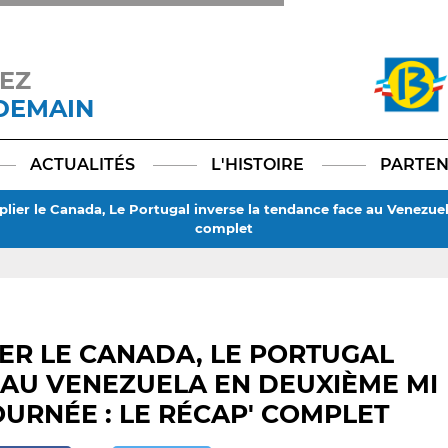
EZ
 DEMAIN
Facebook
YouTube
Instagram
TikTok
LinkedIn
X
ACTUALITÉS
L'HISTOIRE
PARTEN
t plier le Canada, Le Portugal inverse la tendance face au Venezue
complet
LIER LE CANADA, LE PORTUGAL
 AU VENEZUELA EN DEUXIÈME MI
OURNÉE : LE RÉCAP' COMPLET