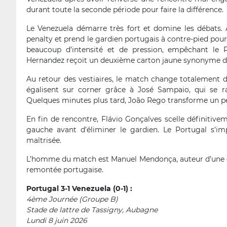
durant toute la seconde période pour faire la différence.
Le Venezuela démarre très fort et domine les débats. 
penalty et prend le gardien portugais à contre-pied pour
beaucoup d’intensité et de pression, empêchant le P
Hernandez reçoit un deuxième carton jaune synonyme d’ex
Au retour des vestiaires, le match change totalement d
égalisent sur corner grâce à José Sampaio, qui se r
Quelques minutes plus tard, João Rego transforme un pe
En fin de rencontre, Flávio Gonçalves scelle définitiv
gauche avant d’éliminer le gardien. Le Portugal s’i
maîtrisée.
L’homme du match est Manuel Mendonça, auteur d’une exc
remontée portugaise.
Portugal 3-1 Venezuela (0-1) :
4ème Journée (Groupe B)
Stade de lattre de Tassigny, Aubagne
Lundi 8 juin 2026