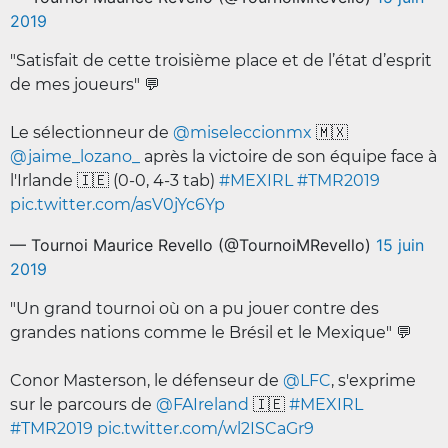
2019
"Satisfait de cette troisième place et de l’état d’esprit
de mes joueurs" 💬
Le sélectionneur de
@miseleccionmx
🇲🇽
@jaime_lozano_
après la victoire de son équipe face à
l'Irlande 🇮🇪 (0-0, 4-3 tab)
#MEXIRL
#TMR2019
pic.twitter.com/asV0jYc6Yp
— Tournoi Maurice Revello (@TournoiMRevello)
15 juin
2019
"Un grand tournoi où on a pu jouer contre des
grandes nations comme le Brésil et le Mexique" 💬
Conor Masterson, le défenseur de
@LFC
, s'exprime
sur le parcours de
@FAIreland
🇮🇪
#MEXIRL
#TMR2019
pic.twitter.com/wl2ISCaGr9