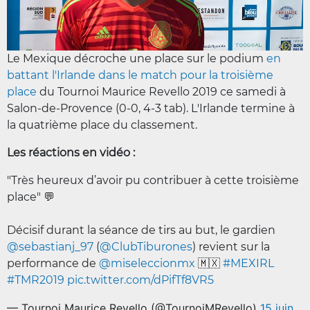
Le Mexique décroche une place sur le podium
en
battant l'Irlande dans le match pour la troisième
place
du Tournoi Maurice Revello 2019 ce samedi à
Salon-de-Provence (0-0, 4-3 tab). L'Irlande termine à
la quatrième place du classement.
Les réactions en vidéo :
"Très heureux d’avoir pu contribuer à cette troisième
place" 💬
Décisif durant la séance de tirs au but, le gardien
@sebastianj_97
(
@ClubTiburones
) revient sur la
performance de
@miseleccionmx
🇲🇽
#MEXIRL
#TMR2019
pic.twitter.com/dPifTf8VR5
— Tournoi Maurice Revello (@TournoiMRevello)
15 juin