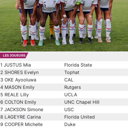
LES JOUEURS
1
JUSTUS Mia
Florida State
2
SHORES Evelyn
Tophat
3
OKE Ayooluwa
CAL
4
MASON Emily
Rutgers
5
REALE Lilly
UCLA
6
COLTON Emily
UNC Chapel Hill
7
JACKSON Simone
USC
8
LAGEYRE Carina
Florida United
9
COOPER Michelle
Duke