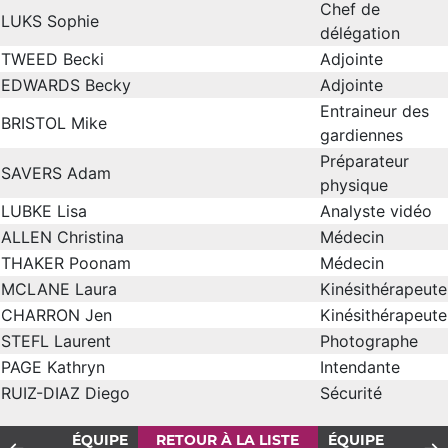
Chef de
LUKS Sophie
délégation
TWEED Becki
Adjointe
EDWARDS Becky
Adjointe
Entraineur des
BRISTOL Mike
gardiennes
Préparateur
SAVERS Adam
physique
LUBKE Lisa
Analyste vidéo
ALLEN Christina
Médecin
THAKER Poonam
Médecin
MCLANE Laura
Kinésithérapeute
CHARRON Jen
Kinésithérapeute
STEFL Laurent
Photographe
PAGE Kathryn
Intendante
RUIZ-DIAZ Diego
Sécurité
ÉQUIPE
RETOUR À LA LISTE
ÉQUIPE