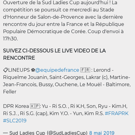
Ouverture de la Sud Ladies Cup aujourd'hui ! La
compétition se poursuit ce mercredi au Stade
d'Honneur de Salon-de-Provence avec la dernière
rencontre du jour entre la France et la République
Populaire Démocratique de Corée. Coup d'envoi à
17h30.
SUIVEZ CI-DESSOUS LE LIVE VIDEO DE LA
RENCONTRE
📋LINEUPS ⚽️
@equipedefrance
🇫🇷 : Lerond -
Riquelme Jouanin, Saint-Georges, Lakrar (c), Martine-
Jean-Francois, Bussy, Ouchene, Le Mouël - Baltimore,
Feller
DPR Korea 🇰🇵: Yu - Ri S.O. , Ri K.H, Son, Ryu - Kim.H,
Ri S.J. , Ri S.G. (cap), Kim Y.O. - Yun, Kim R.S.
#FRAPRK
#SLC2019
— Sud Ladies Cup (@SudLadiesCup)
8 mai 2019