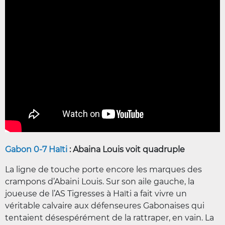
Gabon 0-7 Haïti
: Abaina Louis voit quadruple
La ligne de touche porte encore les marques des
crampons d’Abaini Louis. Sur son aile gauche, la
joueuse de l’AS Tigresses à Haïti a fait vivre un
véritable calvaire aux défenseures Gabonaises qui
tentaient désespérément de la rattraper, en vain. La