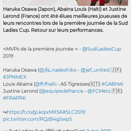
Haruka Osawa (Japon), Abaina Louis (Haïti) et Justine
Lerond (France) ont été élues meilleures joueuses de
leurs rencontres lors de la première journée de la Sud
Ladies Cup. Retour sur leurs performances.
⭐️MVPs de la première journée ⭐️ -
@SudLadiesCup
2019
Haruka Osawa (
@jfa_nadeshiko
-
@jef_united
🇯🇵)
#JPNMEX
Louis Abaina (
@fhfhaiti
- AS Tigresses🇭🇹)
#GABHAI
Justine Lerond (
@equipedefrance
-
@FCMetz
🇫🇷)
#FRAPRK
↪️
https://t.co/gLkqixMXSK
#SLC2019
pic.twitter.com/RQzB4g5wp5