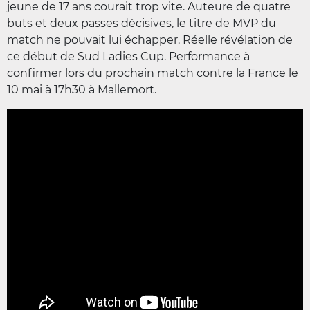
jeune de 17 ans courait trop vite. Auteure de quatre
buts et deux passes décisives, le titre de MVP du
match ne pouvait lui échapper. Réelle révélation de
ce début de Sud Ladies Cup. Performance à
confirmer lors du prochain match contre la France le
10 mai à 17h30 à Mallemort.