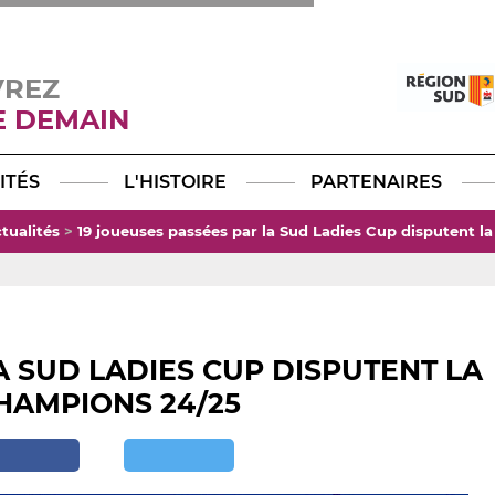
VREZ
E DEMAIN
Facebook
YouTube
Instagram
TikTok
LinkedIn
X
ITÉS
L'HISTOIRE
PARTENAIRES
tualités
>
19 joueuses passées par la Sud Ladies Cup disputent 
A SUD LADIES CUP DISPUTENT LA
HAMPIONS 24/25