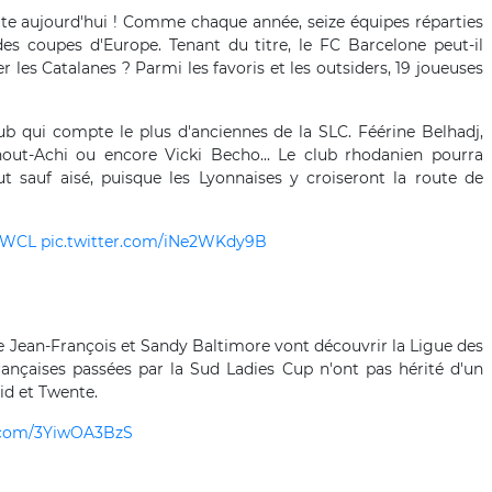
e aujourd'hui ! Comme chaque année, seize équipes réparties
es coupes d'Europe. Tenant du titre, le FC Barcelone peut-il
 les Catalanes ? Parmi les favoris et les outsiders, 19 joueuses
lub qui compte le plus d'anciennes de la SLC. Féérine Belhadj,
out-Achi ou encore Vicki Becho... Le club rhodanien pourra
sauf aisé, puisque les Lyonnaises y croiseront la route de
WCL
pic.twitter.com/iNe2WKdy9B
ne Jean-François et Sandy Baltimore vont découvrir la Ligue des
nçaises passées par la Sud Ladies Cup n'ont pas hérité d'un
rid et Twente.
r.com/3YiwOA3BzS