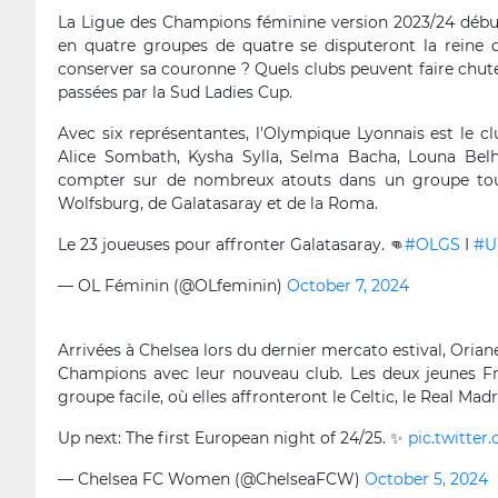
La Ligue des Champions féminine version 2023/24 début
en quatre groupes de quatre se disputeront la reine d
conserver sa couronne ? Quels clubs peuvent faire chuter
passées par la Sud Ladies Cup.
Avec six représentantes, l'Olympique Lyonnais est le c
Alice Sombath, Kysha Sylla, Selma Bacha, Louna Belh
compter sur de nombreux atouts dans un groupe tout 
Wolfsburg, de Galatasaray et de la Roma.
Le 23 joueuses pour affronter Galatasaray. 👊
#OLGS
I
#U
— OL Féminin (@OLfeminin)
October 7, 2024
Arrivées à Chelsea lors du dernier mercato estival, Oria
Champions avec leur nouveau club. Les deux jeunes Fra
groupe facile, où elles affronteront le Celtic, le Real Mad
Up next: The first European night of 24/25. ✨
pic.twitte
— Chelsea FC Women (@ChelseaFCW)
October 5, 2024