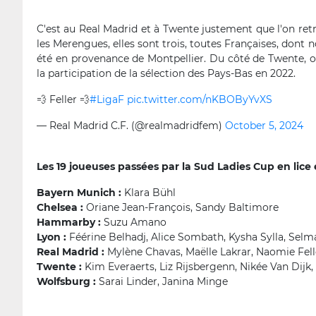
C'est au Real Madrid et à Twente justement que l'on ret
les Merengues, elles sont trois, toutes Françaises, dont
été en provenance de Montpellier. Du côté de Twente, o
la participation de la sélection des Pays-Bas en 2022.
💨 Feller 💨
#LigaF
pic.twitter.com/nKBOByYvXS
— Real Madrid C.F. (@realmadridfem)
October 5, 2024
Les 19 joueuses passées par la Sud Ladies Cup en lic
Bayern Munich :
Klara Bühl
Chelsea :
Oriane Jean-François, Sandy Baltimore
Hammarby :
Suzu Amano
Lyon :
Féérine Belhadj, Alice Sombath, Kysha Sylla, Sel
Real Madrid :
Mylène Chavas, Maëlle Lakrar, Naomie Fell
Twente :
Kim Everaerts, Liz Rijsbergenn, Nikée Van Dijk,
Wolfsburg :
Sarai Linder, Janina Minge