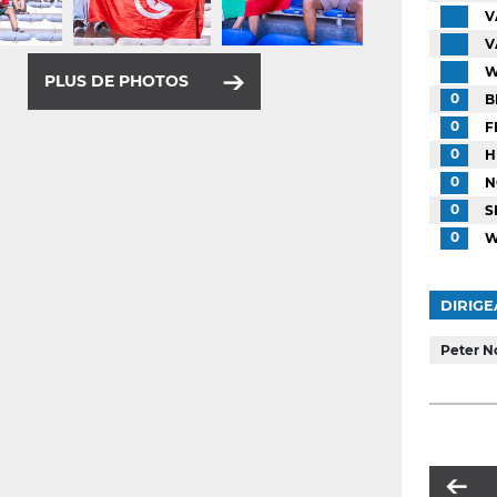
V
V
W
PLUS DE PHOTOS
0
B
0
F
0
H
0
N
0
S
0
W
DIRIGE
Peter 