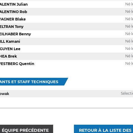
Né l
ALENTIN Julian
Né l
ALENTINO Rob
Né l
AGNER Blake
Né l
ELTRAN Tony
Né l
EILHABER Benny
Né l
ILL Kamani
Né l
GUYEN Lee
Né l
HEA Brek
Né l
ESTBERG Quentin
ANTS ET STAFF TECHNIQUES
Sélect
Nowak
ÉQUIPE PRÉCÉDENTE
RETOUR À LA LISTE DES