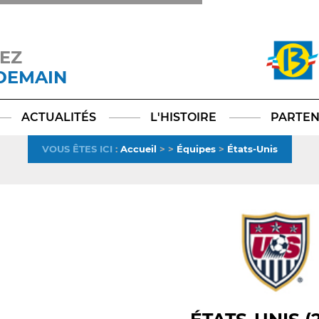
EZ
 DEMAIN
Facebook
YouTube
Instagram
TikTok
LinkedIn
X
ACTUALITÉS
L'HISTOIRE
PARTEN
VOUS ÊTES ICI
:
Accueil
>
>
Équipes
>
États-Unis