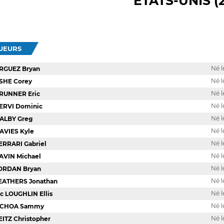
ÉTATS-UNIS (
OUEURS
Né l
RGUEZ Bryan
Né l
SHE Corey
Né l
RUNNER Eric
Né l
ERVI Dominic
Né l
ALBY Greg
Né le
AVIES Kyle
Né l
ERRARI Gabriel
Né l
AVIN Michael
Né l
ORDAN Bryan
Né l
EATHERS Jonathan
Né l
c LOUGHLIN Ellis
Né l
CHOA Sammy
Né l
EITZ Christopher