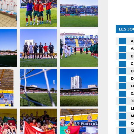
LES J
A
A
B
C
D
D
F
G
J
L
M
O
S