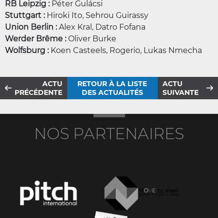
RB Leipzig :
Péter Gulácsi
Stuttgart :
Hiroki Ito, Sehrou Guirassy
Union Berlin :
Alex Kral, Datro Fofana
Werder Brême :
Oliver Burke
Wolfsburg :
Koen Casteels, Rogerio, Lukas Nmecha
ACTU
RETOUR À LA LISTE
ACTU
PRÉCÉDENTE
DES ACTUALITÉS
SUIVANTE
NOS PARTENAIRES