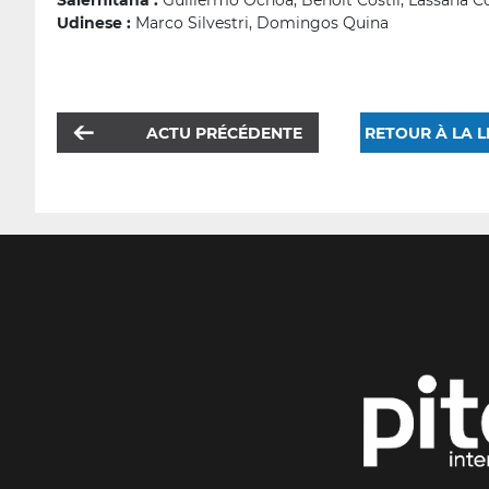
Salernitana :
Guillermo Ochoa, Benoît Costil, Lassana C
Udinese :
Marco Silvestri, Domingos Quina
ACTU PRÉCÉDENTE
RETOUR À LA L