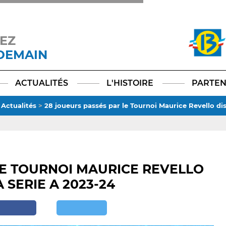
EZ
 DEMAIN
Facebook
YouTube
Instagram
TikTok
LinkedIn
X
ACTUALITÉS
L'HISTOIRE
PARTEN
>
Actualités
>
28 joueurs passés par le Tournoi Maurice Revello di
LE TOURNOI MAURICE REVELLO
 SERIE A 2023-24