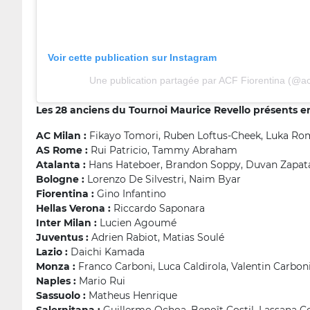
Voir cette publication sur Instagram
Une publication partagée par ACF Fiorentina (@acf
Les 28 anciens du Tournoi Maurice Revello présents en
AC Milan
:
Fikayo Tomori, Ruben Loftus-Cheek, Luka Ro
AS Rome :
Rui Patricio, Tammy Abraham
Atalanta :
Hans Hateboer, Brandon Soppy, Duvan Zapata,
Bologne :
Lorenzo De Silvestri, Naim Byar
Fiorentina :
Gino Infantino
Hellas Verona :
Riccardo Saponara
Inter Milan :
Lucien Agoumé
Juventus :
Adrien Rabiot, Matias Soulé
Lazio :
Daichi Kamada
Monza :
Franco Carboni, Luca Caldirola, Valentin Carbon
Naples :
Mario Rui
Sassuolo :
Matheus Henrique