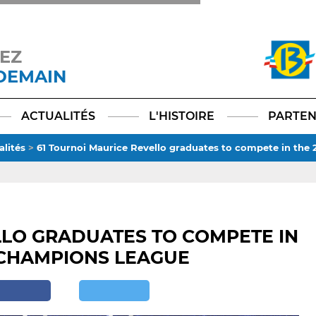
EZ
 DEMAIN
Facebook
YouTube
Instagram
TikTok
LinkedIn
X
ACTUALITÉS
L'HISTOIRE
PARTEN
alités
>
61 Tournoi Maurice Revello graduates to compete in th
LLO GRADUATES TO COMPETE IN
 CHAMPIONS LEAGUE