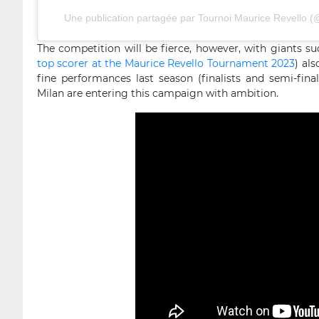
Une publication partagée par Tournoi Maurice Revello (
The competition will be fierce, however, with giants s
top scorer at the Maurice Revello Tournament 2023
) al
fine performances last season (finalists and semi-fina
Milan are entering this campaign with ambition.