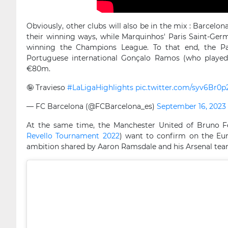
Obviously, other clubs will also be in the mix : Barcelo
their winning ways, while Marquinhos' Paris Saint-Germ
winning the Champions League. To that end, the Pa
Portuguese international Gonçalo Ramos (who playe
€80m.
🤪 Travieso
#LaLigaHighlights
pic.twitter.com/syv6Br0p
— FC Barcelona (@FCBarcelona_es)
September 16, 2023
At the same time, the Manchester United of Bruno F
Revello Tournament 2022
) want to confirm on the Eu
ambition shared by Aaron Ramsdale and his Arsenal te