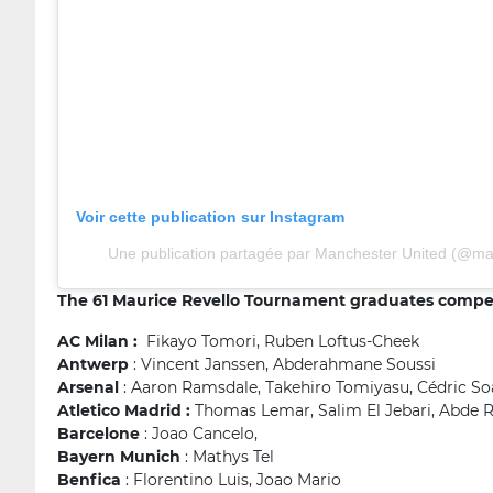
Voir cette publication sur Instagram
Une publication partagée par Manchester United (@ma
The 61 Maurice Revello Tournament graduates compe
AC Milan :
Fikayo Tomori, Ruben Loftus-Cheek
Antwerp
: Vincent Janssen, Abderahmane Soussi
Arsenal
: Aaron Ramsdale, Takehiro Tomiyasu, Cédric Soa
Atletico Madrid :
Thomas Lemar, Salim El Jebari, Abde R
Barcelone
: Joao Cancelo,
Bayern Munich
: Mathys Tel
Benfica
: Florentino Luis, Joao Mario