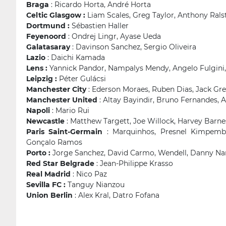
Braga
: Ricardo Horta, André Horta
Celtic Glasgow :
Liam Scales, Greg Taylor, Anthony Rals
Dortmund :
Sébastien Haller
Feyenoord
: Ondrej Lingr, Ayase Ueda
Galatasaray
: Davinson Sanchez, Sergio Oliveira
Lazio
: Daichi Kamada
Lens :
Yannick Pandor, Nampalys Mendy, Angelo Fulgini,
Leipzig :
Péter Gulácsi
Manchester City
: Ederson Moraes, Ruben Dias, Jack Gre
Manchester United
: Altay Bayindir, Bruno Fernandes, 
Napoli
: Mario Rui
Newcastle
: Matthew Targett, Joe Willock, Harvey Barne
Paris Saint-Germain
: Marquinhos, Presnel Kimpembe,
Gonçalo Ramos
Porto :
Jorge Sanchez, David Carmo, Wendell, Danny Na
Red Star Belgrade
: Jean-Philippe Krasso
Real Madrid
: Nico Paz
Sevilla FC :
Tanguy Nianzou
Union Berlin
: Alex Kral, Datro Fofana