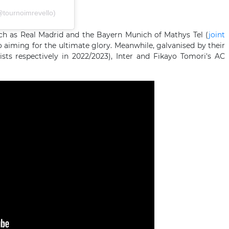
@tournoimrevello)
uch as Real Madrid and the Bayern Munich of Mathys Tel (
joint
so aiming for the ultimate glory. Meanwhile, galvanised by their
lists respectively in 2022/2023), Inter and Fikayo Tomori's AC