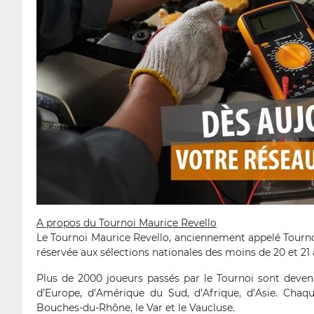
A propos du Tournoi Maurice Revello
Le Tournoi Maurice Revello, anciennement appelé Tourno
réservée aux sélections nationales des moins de 20 et 21 
Plus de 2000 joueurs passés par le Tournoi sont devenu
d’Europe, d’Amérique du Sud, d’Afrique, d’Asie. Chaqu
Bouches-du-Rhône, le Var et le Vaucluse.