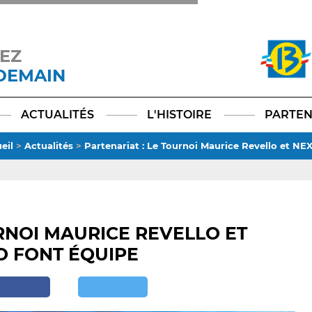
EZ
 DEMAIN
Facebook
YouTube
Instagram
TikTok
LinkedIn
X
ACTUALITÉS
L'HISTOIRE
PARTEN
eil
>
Actualités
>
Partenariat : Le Tournoi Maurice Revello et N
RNOI MAURICE REVELLO ET
 FONT ÉQUIPE