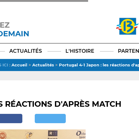
EZ
 DEMAIN
Facebook
YouTube
Instagram
TikTok
LinkedIn
X
ACTUALITÉS
L'HISTOIRE
PARTEN
 ICI
:
Accueil
>
Actualités
>
Portugal 4-1 Japon : les réactions d'
ES RÉACTIONS D'APRÈS MATCH