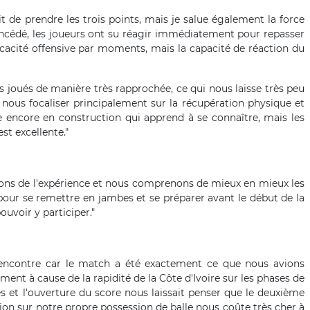
ait de prendre les trois points, mais je salue également la force
oncédé, les joueurs ont su réagir immédiatement pour repasser
acité offensive par moments, mais la capacité de réaction du
 joués de manière très rapprochée, ce qui nous laisse très peu
 nous focaliser principalement sur la récupération physique et
e encore en construction qui apprend à se connaître, mais les
st excellente."
ons de l'expérience et nous comprenons de mieux en mieux les
 pour se remettre en jambes et se préparer avant le début de la
uvoir y participer."
encontre car le match a été exactement ce que nous avions
ment à cause de la rapidité de la Côte d'Ivoire sur les phases de
és et l'ouverture du score nous laissait penser que le deuxième
tion sur notre propre possession de balle nous coûte très cher à