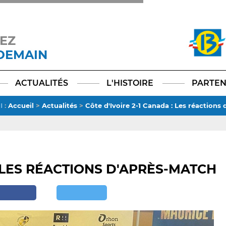
EZ
 DEMAIN
Facebook
YouTube
Instagram
TikTok
LinkedIn
X
ACTUALITÉS
L'HISTOIRE
PARTEN
I
:
Accueil
>
Actualités
>
Côte d'Ivoire 2-1 Canada : Les réactions
: LES RÉACTIONS D'APRÈS-MATCH