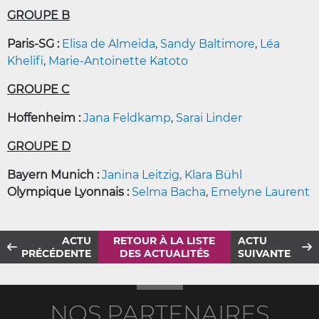
GROUPE B
Paris-SG :
Elisa de Almeida
,
Sandy Baltimore
,
Léa
Khelifi
,
Marie-Antoinette Katoto
GROUPE C
Hoffenheim :
Jana Feldkamp
,
Sarai Linder
GROUPE D
Bayern Munich :
Janina Leitzig,
Klara Bühl
Olympique Lyonnais :
Selma Bacha
,
Emelyne Laurent
ACTU
RETOUR À LA LISTE
ACTU
PRÉCÉDENTE
DES ACTUALITÉS
SUIVANTE
NOS PARTENAIRES