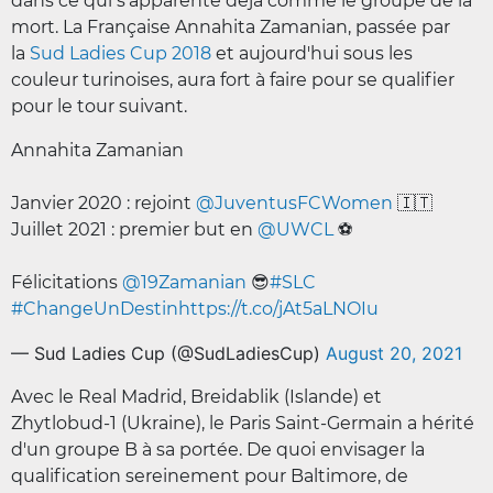
dans ce qui s'apparente déjà comme le groupe de la
mort. La Française Annahita Zamanian, passée par
la
Sud Ladies Cup 2018
et aujourd'hui sous les
couleur turinoises, aura fort à faire pour se qualifier
pour le tour suivant.
Annahita Zamanian
Janvier 2020 : rejoint
@JuventusFCWomen
🇮🇹
Juillet 2021 : premier but en
@UWCL
⚽️
Félicitations
@19Zamanian
😎
#SLC
#ChangeUnDestin
https://t.co/jAt5aLNOIu
— Sud Ladies Cup (@SudLadiesCup)
August 20, 2021
Avec le Real Madrid, Breidablik (Islande) et
Zhytlobud-1 (Ukraine), le Paris Saint-Germain a hérité
d'un groupe B à sa portée. De quoi envisager la
qualification sereinement pour Baltimore, de