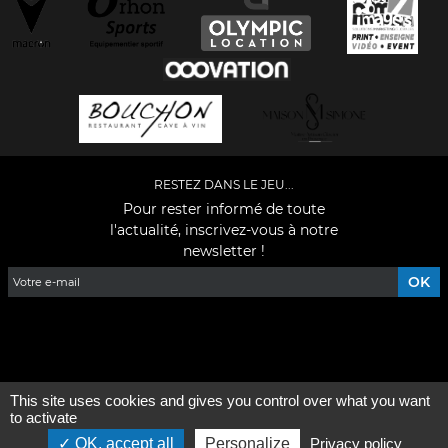
RESTEZ DANS LE JEU...
Pour rester informé de toute
l'actualité, inscrivez-vous à notre
newsletter !
Facebook
YouTube
Instagram
TikTok
LinkedIn
X
This site uses cookies and gives you control over what you want
Mentions légales
-
Qui sommes-nous ?
to activate
OK, accept all
Personalize
Privacy policy
©2026 - Tous droits réservés - Conception :
e
partenair
e