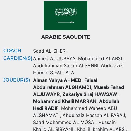
ARABIE SAOUDITE
COACH
Saad AL-SHERI
GARDIEN(S)
Ahmed AL JUBAYA
,
Mohammed ALABSI
,
Abdulrahman Salem ALSANBI
,
Abdulaziz
Hamza S FALLATA
JOUEUR(S)
Aiman Yahya AHMED
,
Faisal
Abdulrahman ALGHAMDI
,
Musab Fahad
ALJUWAYR
,
Zakariya Siraj HAWSAWI
,
Mohammed Khalil MARRAN
,
Abdullah
Hadi RADIF
,
Mohammed Waheeb ABU
ALSHAMAT
,
Abdulaziz Hassan AL FARAJ
,
Saad Mohammed AL MOSA
,
Hussain
Khalid AL SIBYANI
,
Khailil Ibrahim ALABSI
,