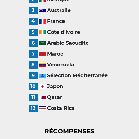
3
Australie
4
France
5
Côte d'Ivoire
6
Arabie Saoudite
7
Maroc
8
Venezuela
9
Sélection Méditerranée
10
Japon
11
Qatar
12
Costa Rica
RÉCOMPENSES