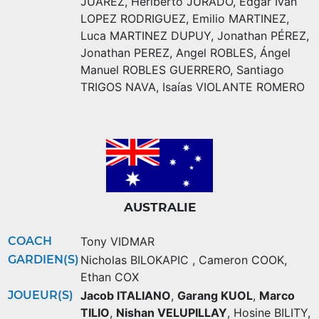
JUAREZ
,
Heriberto JURADO
,
Edgar Ivan
LOPEZ RODRIGUEZ
,
Emilio MARTINEZ
,
Luca MARTINEZ DUPUY
,
Jonathan PÉREZ
,
Jonathan PEREZ
,
Angel ROBLES
,
Ángel
Manuel ROBLES GUERRERO
,
Santiago
TRIGOS NAVA
,
Isaías VIOLANTE ROMERO
AUSTRALIE
COACH
Tony VIDMAR
GARDIEN(S)
Nicholas BILOKAPIC
,
Cameron COOK
,
Ethan COX
JOUEUR(S)
Jacob ITALIANO
,
Garang KUOL
,
Marco
TILIO
,
Nishan VELUPILLAY
,
Hosine BILITY
,