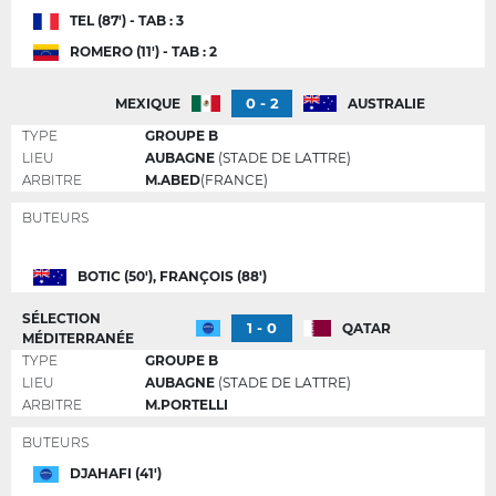
TEL (87') - TAB : 3
ROMERO (11') - TAB : 2
0 - 2
MEXIQUE
AUSTRALIE
TYPE
GROUPE B
LIEU
AUBAGNE
(STADE DE LATTRE)
ARBITRE
M.ABED
(FRANCE)
BUTEURS
BOTIC (50'), FRANÇOIS (88')
SÉLECTION
1 - 0
QATAR
MÉDITERRANÉE
TYPE
GROUPE B
LIEU
AUBAGNE
(STADE DE LATTRE)
ARBITRE
M.PORTELLI
BUTEURS
DJAHAFI (41')