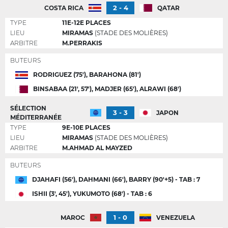
2 - 4
COSTA RICA
QATAR
TYPE
11E-12E PLACES
LIEU
MIRAMAS
(STADE DES MOLIÈRES)
ARBITRE
M.PERRAKIS
BUTEURS
RODRIGUEZ (75'), BARAHONA (81')
BINSABAA (21', 57'), MADJER (65'), ALRAWI (68')
SÉLECTION
3 - 3
JAPON
MÉDITERRANÉE
TYPE
9E-10E PLACES
LIEU
MIRAMAS
(STADE DES MOLIÈRES)
ARBITRE
M.AHMAD AL MAYZED
BUTEURS
DJAHAFI (56'), DAHMANI (66'), BARRY (90'+5) - TAB : 7
ISHII (3', 45'), YUKUMOTO (68') - TAB : 6
1 - 0
MAROC
VENEZUELA