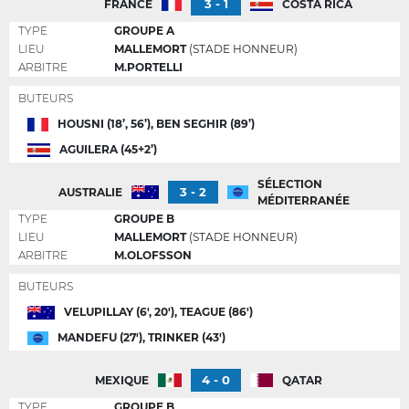
3 - 1
FRANCE
COSTA RICA
TYPE
GROUPE A
LIEU
MALLEMORT
(STADE HONNEUR)
ARBITRE
M.PORTELLI
BUTEURS
HOUSNI (18’, 56’), BEN SEGHIR (89’)
AGUILERA (45+2’)
SÉLECTION
3 - 2
AUSTRALIE
MÉDITERRANÉE
TYPE
GROUPE B
LIEU
MALLEMORT
(STADE HONNEUR)
ARBITRE
M.OLOFSSON
BUTEURS
VELUPILLAY (6', 20'), TEAGUE (86')
MANDEFU (27'), TRINKER (43')
4 - 0
MEXIQUE
QATAR
TYPE
GROUPE B