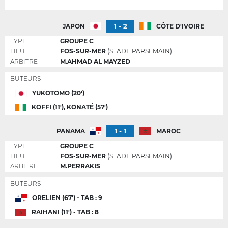
1 - 2
JAPON
CÔTE D'IVOIRE
TYPE
GROUPE C
LIEU
FOS-SUR-MER
(STADE PARSEMAIN)
ARBITRE
M.AHMAD AL MAYZED
BUTEURS
YUKOTOMO (20')
KOFFI (11'), KONATÉ (57')
1 - 1
PANAMA
MAROC
TYPE
GROUPE C
LIEU
FOS-SUR-MER
(STADE PARSEMAIN)
ARBITRE
M.PERRAKIS
BUTEURS
ORELIEN (67') - TAB : 9
RAIHANI (11') - TAB : 8