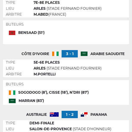
TYPE
7E-8E PLACES
LIEU
ARLES
(STADE FERNAND FOURNIER)
ARBITRE
M.ABED
(FRANCE)
BUTEURS
BENSAAD (51')
3 - 1
CÔTE D'IVOIRE
ARABIE SAOUDITE
TYPE
5E-6E PLACES
LIEU
ARLES
(STADE FERNAND FOURNIER)
ARBITRE
M.PORTELLI
BUTEURS
SOGODOGO (8’), CISSE (18’), N’DRI (87’)
MARRAN (83’)
1 - 2
AUSTRALIE
PANAMA
TYPE
DEMI-FINALE
LIEU
SALON-DE-PROVENCE
(STADE D'HONNEUR)