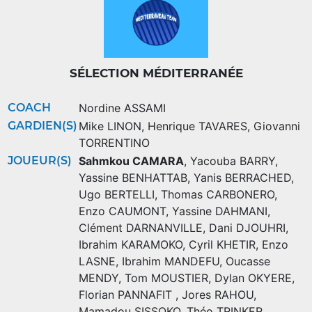
SÉLECTION MÉDITERRANÉE
COACH
Nordine ASSAMI
GARDIEN(S)
Mike LINON
,
Henrique TAVARES
,
Giovanni
TORRENTINO
JOUEUR(S)
Sahmkou CAMARA
,
Yacouba BARRY
,
Yassine BENHATTAB
,
Yanis BERRACHED
,
Ugo BERTELLI
,
Thomas CARBONERO
,
Enzo CAUMONT
,
Yassine DAHMANI
,
Clément DARNANVILLE
,
Dani DJOUHRI
,
Ibrahim KARAMOKO
,
Cyril KHETIR
,
Enzo
LASNE
,
Ibrahim MANDEFU
,
Oucasse
MENDY
,
Tom MOUSTIER
,
Dylan OKYERE
,
Florian PANNAFIT
,
Jores RAHOU
,
Mamadou SISSOKO
,
Théo TRINKER