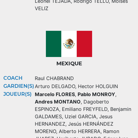
Leonel TEJADA
,
Rodrigo TELLO
,
Moisés
VELIZ
MEXIQUE
COACH
Raul CHABRAND
GARDIEN(S)
Arturo DELGADO
,
Hector HOLGUIN
JOUEUR(S)
Marcelo FLORES
,
Pablo MONROY
,
Andres MONTANO
,
Dagoberto
ESPINOZA
,
Emiliano FREYFELD
,
Benjamin
GALDAMES
,
Uziel GARCIA
,
Jesus
HERNANDEZ
,
Jesús HERNÁNDEZ
MORENO
,
Alberto HERRERA
,
Ramon