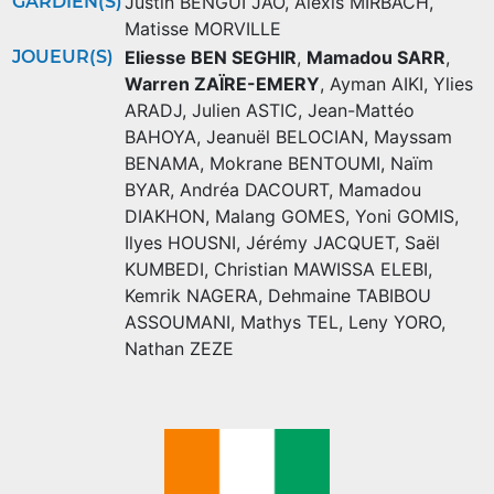
GARDIEN(S)
Justin BENGUI JAO
,
Alexis MIRBACH
,
Matisse MORVILLE
JOUEUR(S)
Eliesse BEN SEGHIR
,
Mamadou SARR
,
Warren ZAÏRE-EMERY
,
Ayman AIKI
,
Ylies
ARADJ
,
Julien ASTIC
,
Jean-Mattéo
BAHOYA
,
Jeanuël BELOCIAN
,
Mayssam
BENAMA
,
Mokrane BENTOUMI
,
Naïm
BYAR
,
Andréa DACOURT
,
Mamadou
DIAKHON
,
Malang GOMES
,
Yoni GOMIS
,
Ilyes HOUSNI
,
Jérémy JACQUET
,
Saël
KUMBEDI
,
Christian MAWISSA ELEBI
,
Kemrik NAGERA
,
Dehmaine TABIBOU
ASSOUMANI
,
Mathys TEL
,
Leny YORO
,
Nathan ZEZE