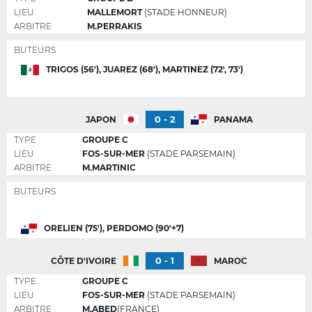
LIEU
MALLEMORT
(STADE HONNEUR)
ARBITRE
M.PERRAKIS
BUTEURS
TRIGOS (56'), JUAREZ (68'), MARTINEZ (72', 73')
0 - 2
JAPON
PANAMA
TYPE
GROUPE C
LIEU
FOS-SUR-MER
(STADE PARSEMAIN)
ARBITRE
M.MARTINIC
BUTEURS
ORELIEN (75'), PERDOMO (90'+7)
0 - 1
CÔTE D'IVOIRE
MAROC
TYPE
GROUPE C
LIEU
FOS-SUR-MER
(STADE PARSEMAIN)
ARBITRE
M.ABED
(FRANCE)