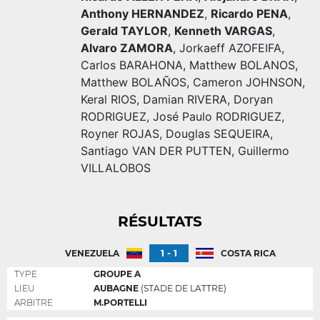
Anthony HERNANDEZ
,
Ricardo PENA
,
Gerald TAYLOR
,
Kenneth VARGAS
,
Alvaro ZAMORA
,
Jorkaeff AZOFEIFA
,
Carlos BARAHONA
,
Matthew BOLANOS
,
Matthew BOLAÑOS
,
Cameron JOHNSON
,
Keral RIOS
,
Damian RIVERA
,
Doryan
RODRIGUEZ
,
José Paulo RODRIGUEZ
,
Royner ROJAS
,
Douglas SEQUEIRA
,
Santiago VAN DER PUTTEN
,
Guillermo
VILLALOBOS
RÉSULTATS
1 - 1
VENEZUELA
COSTA RICA
TYPE
GROUPE A
LIEU
AUBAGNE
(STADE DE LATTRE)
ARBITRE
M.PORTELLI