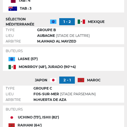
TAB : 4
TAB : 3
SÉLECTION
1 - 2
MEXIQUE
MÉDITERRANÉE
TYPE
GROUPE B
LIEU
AUBAGNE
(STADE DE LATTRE)
ARBITRE
M.AHMAD AL MAYZED
BUTEURS
LASNE (57')
MONRROY (48'), JURADO (90'+4)
2 - 1
JAPON
MAROC
TYPE
GROUPE C
LIEU
FOS-SUR-MER
(STADE PARSEMAIN)
ARBITRE
M.HUERTA DE AZA
BUTEURS
UCHINO (73'), ISHII (82')
RAIHANI (64')