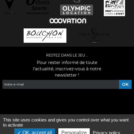
RESTEZ DANS LE JEU...
Pour rester informé de toute
l'actualité, inscrivez-vous à notre
newsletter !
Facebook
YouTube
Instagram
TikTok
LinkedIn
X
This site uses cookies and gives you control over what you want
Mentions légales
-
Qui sommes-nous ?
to activate
OK, accept all
Personalize
Privacy policy
©2026 - Tous droits réservés - Conception :
e
partenair
e