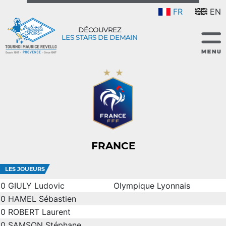
FR
EN
DÉCOUVREZ
LES STARS DE DEMAIN
FRANCE
LES JOUEURS
0
GIULY Ludovic
Olympique Lyonnais
0
HAMEL Sébastien
0
ROBERT Laurent
0
SAMSON Stéphane