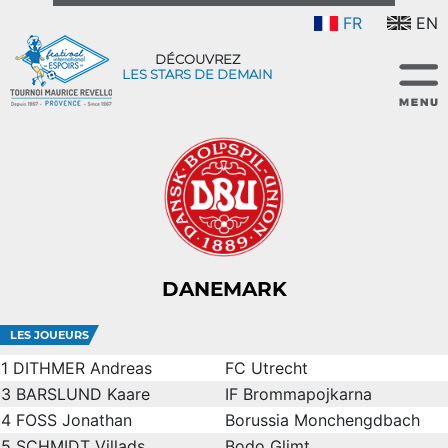
FR
EN
DÉCOUVREZ
LES STARS DE DEMAIN
DANEMARK
LES JOUEURS
1
DITHMER Andreas
FC Utrecht
3
BARSLUND Kaare
IF Brommapojkarna
4
FOSS Jonathan
Borussia Monchengdbach
5
SCHMIDT Villads
Bodo Glimt