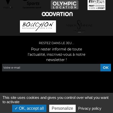
RESTEZ DANS LE JEU...
Pour rester informé de toute
l'actualité, inscrivez-vous à notre
newsletter !
Facebook
YouTube
Instagram
TikTok
LinkedIn
X
This site uses cookies and gives you control over what you want
Mentions légales
-
Qui sommes-nous ?
to activate
OK, accept all
Personalize
Privacy policy
©2026 - Tous droits réservés - Conception :
e
partenair
e