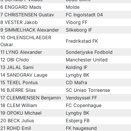
6
ENGGARD Mads
Molde
7
CHRISTENSEN Gustav
FC Ingolstadt 04
8
VESTER Jakob
Viborg FF
9
SIMMELHACK Alexander
Silkeborg IF
10
OHLENSCHLAEGER
Fredrikstad FK
Oskar
11
LYNG Alexander
Sonderjyske Fodbold
12
OBI Chido
Manchester United
13
JALAL Sami
Kolding IF
14
SANDGRAV Lauge
Lyngby BK
15
TEXEL Pontus
CD Mafra
16
BJERRE Silas
SC Uniao Torreense
17
CLEMMENSEN Benjamin
Vendsyssel FF
18
CLEM William
FC Copenhague
19
OPOKU Michael
Lyngby BK
20
BECK Julius
Esbjerg FB
21
ROHD Emil
FK haugesund