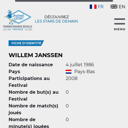
FR
EN
DÉCOUVREZ
LES STARS DE DEMAIN
FICHE D'IDENTITÉ
WILLEM JANSSEN
Date de naissance
4 juillet 1986
Pays
Pays-Bas
Participations au
2008
Festival
Nombre de but(s) au
0
Festival
Nombre de match(s)
0
joués
Nombre de
0
minute(s) jouées