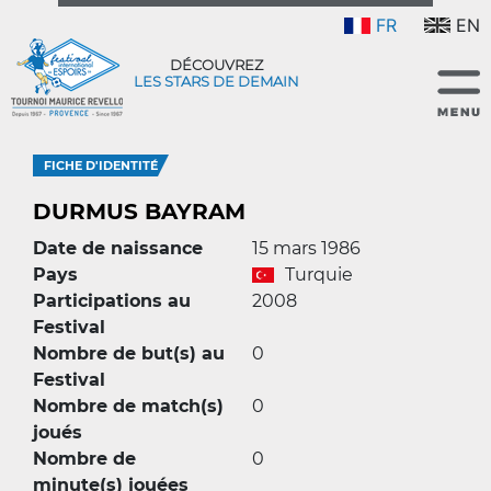
FR
EN
DÉCOUVREZ
LES STARS DE DEMAIN
FICHE D'IDENTITÉ
DURMUS BAYRAM
Date de naissance
15 mars 1986
Pays
Turquie
Participations au
2008
Festival
Nombre de but(s) au
0
Festival
Nombre de match(s)
0
joués
Nombre de
0
minute(s) jouées