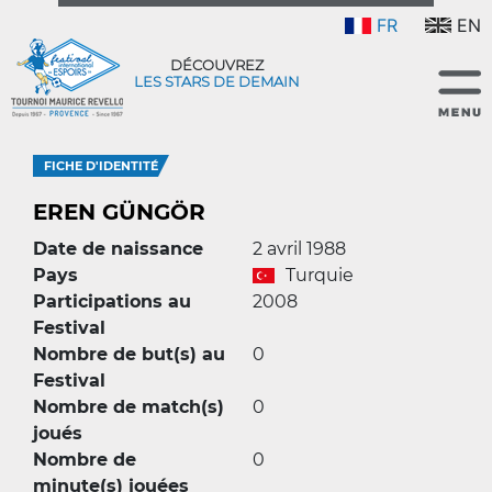
FR
EN
DÉCOUVREZ
LES STARS DE DEMAIN
FICHE D'IDENTITÉ
EREN GÜNGÖR
Date de naissance
2 avril 1988
Pays
Turquie
Participations au
2008
Festival
Nombre de but(s) au
0
Festival
Nombre de match(s)
0
joués
Nombre de
0
minute(s) jouées